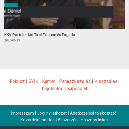
KKV Portré – Kis Tirol Étterem és Fogadó
2026-05-29
Fókusz
|
GYIK
|
Karrier
|
Panaszkezelés
|
Visszaélés-
bejelentés
|
Kapcsolat
Impresszum
|
Jogi nyilatkozat
|
Adatkezelési tájékoztató
|
Közérdekű adatok
|
Beszerzés
|
Hasznos linkek