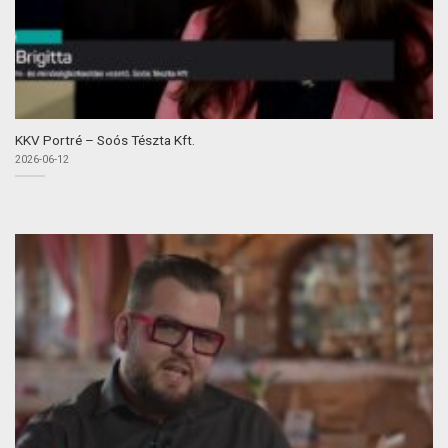
KKV Portré – Soós Tészta Kft.
2026-06-12