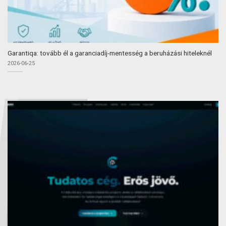
Garantiqa: tovább él a garanciadíj-mentesség a beruházási hiteleknél
2026-06-25