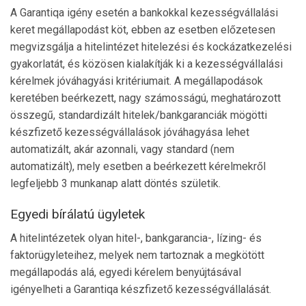
A Garantiqa igény esetén a bankokkal kezességvállalási
keret megállapodást köt, ebben az esetben előzetesen
megvizsgálja a hitelintézet hitelezési és kockázatkezelési
gyakorlatát, és közösen kialakítják ki a kezességvállalási
kérelmek jóváhagyási kritériumait. A megállapodások
keretében beérkezett, nagy számosságú, meghatározott
összegű, standardizált hitelek/bankgaranciák mögötti
készfizető kezességvállalások jóváhagyása lehet
automatizált, akár azonnali, vagy standard (nem
automatizált), mely esetben a beérkezett kérelmekről
legfeljebb 3 munkanap alatt döntés születik.
Egyedi bírálatú ügyletek
A hitelintézetek olyan hitel-, bankgarancia-, lízing- és
faktorügyleteihez, melyek nem tartoznak a megkötött
megállapodás alá, egyedi kérelem benyújtásával
igényelheti a Garantiqa készfizető kezességvállalását.