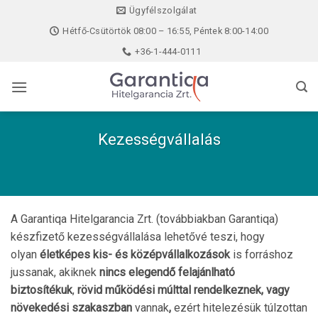
Skip
Ügyfélszolgálat
to
Hétfő-Csütörtök 08:00 – 16:55, Péntek 8:00-14:00
content
+36-1-444-0111
Kezességvállalás
A Garantiqa Hitelgarancia Zrt. (továbbiakban Garantiqa)
készfizető kezességvállalása lehetővé teszi, hogy
olyan
életképes kis- és középvállalkozások
is forráshoz
jussanak, akiknek
nincs elegendő felajánlható
biztosítékuk
,
rövid működési múlttal rendelkeznek, vagy
növekedési szakaszban
vannak
,
ezért hitelezésük túlzottan