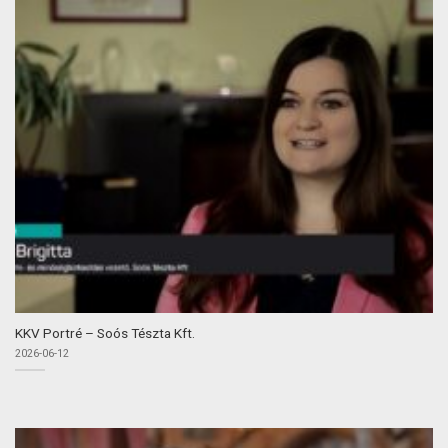
KKV Portré – Soós Tészta Kft.
2026-06-12