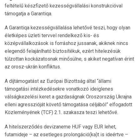
feltételű készfizető kezességvállalási konstrukcióval
támogatja a Garantiqa.
A Garantiqa kezességvállalása lehetővé teszi, hogy olyan
életképes üzleti tervvel rendelkező kis- és
középvállalkozások is forráshoz jussanak, akiknek nincs
elegendő felajánlható biztosítékuk, ezért hitelezésük
túlzottan kockázatosnak minősülne, s akiket negatívan érint
az orosz-ukrán konfliktus.
A díjtámogatást az Európai Bizottság által “állami
támogatási intézkedésekre vonatkozó ideiglenes
válságkezelési keret a gazdaságnak Oroszország Ukrajna
elleni agresszióját követő támogatása céljából” elfogadott
Közleményének (TCF) 2.1. szakasza teszi lehetővé.
A hitelszerződés devizaneme HUF vagy EUR lehet,
futamideje – az esetleges prolongáció(ka)t is ideértve –