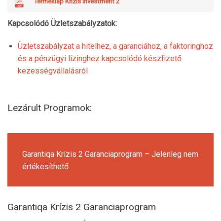
Terméklap Krízis Investment 2
Kapcsolódó Üzletszabályzatok:
Üzletszabályzat a hitelhez, a garanciához, a faktoringhoz
és a pénzügyi lízinghez kapcsolódó készfizető
kezességvállalásról
Lezárult Programok:
Garantiqa Krízis 2 Garanciaprogram – Jelenleg nem
értékesíthető
Garantiqa Krízis 2 Garanciaprogram