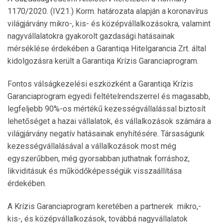
1170/2020. (IV.21.) Korm. határozata alapján a koronavírus
világjárvány mikro-, kis- és középvállalkozásokra, valamint
nagyvállalatokra gyakorolt gazdasági hatásainak
mérséklése érdekében a Garantiqa Hitelgarancia Zrt. által
kidolgozásra került a Garantiqa Krízis Garanciaprogram.
Fontos válságkezelési eszközként a Garantiqa Krízis
Garanciaprogram egyedi feltételrendszerrel és magasabb,
legfeljebb 90%-os mértékű kezességvállalással biztosít
lehetőséget a hazai vállalatok, és vállalkozások számára a
világjárvány negatív hatásainak enyhítésére. Társaságunk
kezességvállalásával a vállalkozások most még
egyszerűbben, még gyorsabban juthatnak forráshoz,
likviditásuk és működőképességük visszaállítása
érdekében.
A Krízis Garanciaprogram keretében a partnerek mikro,-
kis-, és középvállalkozások, továbbá nagyvállalatok