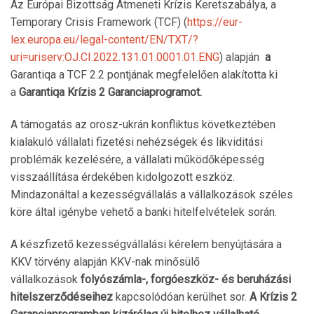
Az Európai Bizottság Átmeneti Krízis Keretszabálya, a
Temporary Crisis Framework (TCF) (
https://eur-
lex.europa.eu/legal-content/EN/TXT/?
uri=uriserv:OJ.CI.2022.131.01.0001.01.ENG
) alapján
a
Garantiqa a TCF 2.2 pontjának megfelelően alakította ki
a
Garantiqa Krízis 2 Garanciaprogramot.
A támogatás az orosz-ukrán konfliktus következtében
kialakuló vállalati fizetési nehézségek és likviditási
problémák kezelésére, a vállalati működőképesség
visszaállítása érdekében kidolgozott eszköz.
Mindazonáltal a kezességvállalás a vállalkozások széles
köre által igénybe vehető a banki hitelfelvételek során.
A készfizető kezességvállalási kérelem benyújtására a
KKV törvény alapján KKV-nak minősülő
vállalkozások
folyószámla-, forgóeszköz- és beruházási
hitelszerződéseihez
kapcsolódóan kerülhet sor.
A Krízis 2