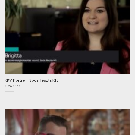
KKV Portré – Soós Tészta Kft.
2026-06-12