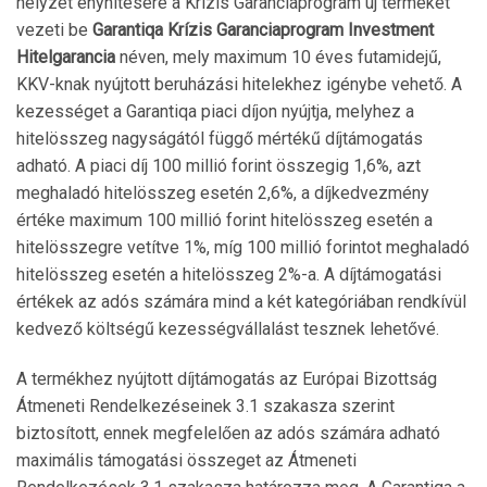
helyzet enyhítésére a Krízis Garanciaprogram új termékét
vezeti be
Garantiqa Krízis Garanciaprogram Investment
Hitelgarancia
néven, mely maximum 10 éves futamidejű,
KKV-knak nyújtott beruházási hitelekhez igénybe vehető. A
kezességet a Garantiqa piaci díjon nyújtja, melyhez a
hitelösszeg nagyságától függő mértékű díjtámogatás
adható. A piaci díj 100 millió forint összegig 1,6%, azt
meghaladó hitelösszeg esetén 2,6%, a díjkedvezmény
értéke maximum 100 millió forint hitelösszeg esetén a
hitelösszegre vetítve 1%, míg 100 millió forintot meghaladó
hitelösszeg esetén a hitelösszeg 2%-a. A díjtámogatási
értékek az adós számára mind a két kategóriában rendkívül
kedvező költségű kezességvállalást tesznek lehetővé.
A termékhez nyújtott díjtámogatás az Európai Bizottság
Átmeneti Rendelkezéseinek 3.1 szakasza szerint
biztosított, ennek megfelelően az adós számára adható
maximális támogatási összeget az Átmeneti