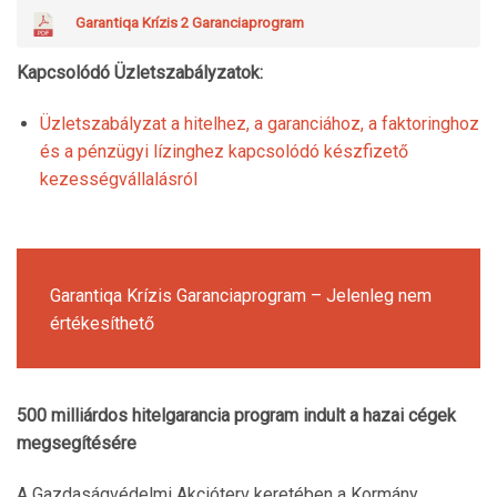
Garantiqa Krízis 2 Garanciaprogram
Kapcsolódó Üzletszabályzatok:
Üzletszabályzat a hitelhez, a garanciához, a faktoringhoz
és a pénzügyi lízinghez kapcsolódó készfizető
kezességvállalásról
Garantiqa Krízis Garanciaprogram – Jelenleg nem
értékesíthető
500 milliárdos hitelgarancia program indult a hazai cégek
megsegítésére
A Gazdaságvédelmi Akcióterv keretében a Kormány