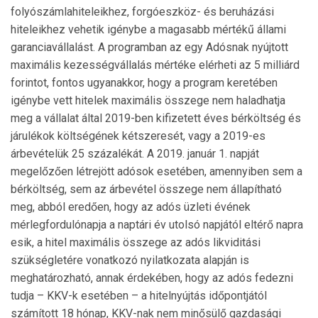
folyószámlahiteleikhez, forgóeszköz- és beruházási
hiteleikhez vehetik igénybe a magasabb mértékű állami
garanciavállalást. A programban az egy Adósnak nyújtott
maximális kezességvállalás mértéke elérheti az 5 milliárd
forintot, fontos ugyanakkor, hogy a program keretében
igénybe vett hitelek maximális összege nem haladhatja
meg a vállalat által 2019-ben kifizetett éves bérköltség és
járulékok költségének kétszeresét, vagy a 2019-es
árbevételük 25 százalékát. A 2019. január 1. napját
megelőzően létrejött adósok esetében, amennyiben sem a
bérköltség, sem az árbevétel összege nem állapítható
meg, abból eredően, hogy az adós üzleti évének
mérlegfordulónapja a naptári év utolsó napjától eltérő napra
esik, a hitel maximális összege az adós likviditási
szükségletére vonatkozó nyilatkozata alapján is
meghatározható, annak érdekében, hogy az adós fedezni
tudja – KKV-k esetében – a hitelnyújtás időpontjától
számított 18 hónap, KKV-nak nem minősülő gazdasági