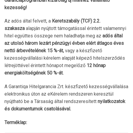
Garanciaprogramban kizárólag új hitelhez vállalható
kezesség!
Az adós által felvett, a
Keretszabály (TCF) 2.2.
szakasza
alapján nyújtott támogatással érintett valamennyi
hitel együttes összege nem haladhatja meg az
adós által
az utolsó három lezárt pénzügyi évben elért átlagos éves
nettó árbevételének 15 %-át,
vagy a készfizető
kezességvállalási kérelem alapját képező hitelszerződés
létrejöttével érintett hónapot megelőző
12 hónap
energiaköltségének 50 %-át.
A Garantiqa Hitelgarancia Zrt. készfizető kezességvállalása
elektronikus úton az eKérelem rendszeren keresztül
nyújtható be a Társaság által rendszeresített
nyilatkozatok
és dokumentumok csatolásával.
Terméklap: