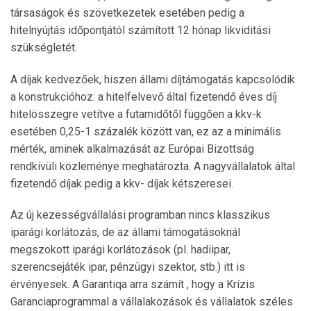
társaságok és szövetkezetek esetében pedig a
hitelnyújtás időpontjától számított 12 hónap likviditási
szükségletét.
A díjak kedvezőek, hiszen állami díjtámogatás kapcsolódik
a konstrukcióhoz: a hitelfelvevő által fizetendő éves díj
hitelösszegre vetítve a futamidőtől függően a kkv-k
esetében 0,25-1 százalék között van, ez az a minimális
mérték, aminek alkalmazását az Európai Bizottság
rendkívüli közleménye meghatározta. A nagyvállalatok által
fizetendő díjak pedig a kkv- díjak kétszeresei.
Az új kezességvállalási programban nincs klasszikus
iparági korlátozás, de az állami támogatásoknál
megszokott iparági korlátozások (pl. hadiipar,
szerencsejáték ipar, pénzügyi szektor, stb.) itt is
érvényesek. A Garantiqa arra számít , hogy a Krízis
Garanciaprogrammal a vállalakozások és vállalatok széles