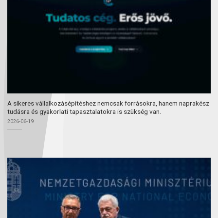
A sikeres vállalkozásépítéshez nemcsak forrásokra, hanem naprakész
tudásra és gyakorlati tapasztalatokra is szükség van.
2026-06-19