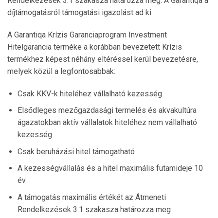
Rendelkezések 3.1 szakasza határozza meg. A Garantiqa a
díjtámogatásról támogatási igazolást ad ki.
A Garantiqa Krízis Garanciaprogram Investment
Hitelgarancia terméke a korábban bevezetett Krízis
termékhez képest néhány eltéréssel kerül bevezetésre,
melyek közül a legfontosabbak:
Csak KKV-k hiteléhez vállalható kezesség
Elsődleges mezőgazdasági termelés és akvakultúra
ágazatokban aktív vállalatok hiteléhez nem vállalható
kezesség
Csak beruházási hitel támogatható
A kezességvállalás és a hitel maximális futamideje 10
év
A támogatás maximális értékét az Átmeneti
Rendelkezések 3.1 szakasza határozza meg