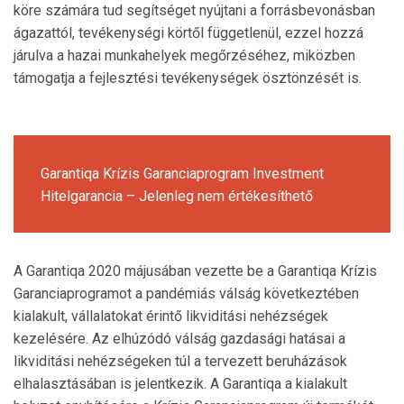
köre számára tud segítséget nyújtani a forrásbevonásban
ágazattól, tevékenységi körtől függetlenül, ezzel hozzá
járulva a hazai munkahelyek megőrzéséhez, miközben
támogatja a fejlesztési tevékenységek ösztönzését is.
Garantiqa Krízis Garanciaprogram Investment
Hitelgarancia – Jelenleg nem értékesíthető
A Garantiqa 2020 májusában vezette be a Garantiqa Krízis
Garanciaprogramot a pandémiás válság következtében
kialakult, vállalatokat érintő likviditási nehézségek
kezelésére. Az elhúzódó válság gazdasági hatásai a
likviditási nehézségeken túl a tervezett beruházások
elhalasztásában is jelentkezik. A Garantiqa a kialakult