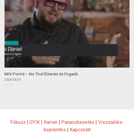
KKV Portré – Kis Tirol Étterem és Fogadó
2026-05-29
Fókusz
|
GYIK
|
Karrier
|
Panaszkezelés
|
Visszaélés-
bejelentés
|
Kapcsolat