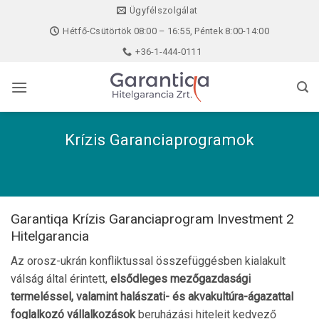
Skip
Ügyfélszolgálat
to
Hétfő-Csütörtök 08:00 – 16:55, Péntek 8:00-14:00
content
+36-1-444-0111
Krízis Garanciaprogramok
Garantiqa Krízis Garanciaprogram Investment 2
Hitelgarancia
Az orosz-ukrán konfliktussal összefüggésben kialakult
válság által érintett,
elsődleges mezőgazdasági
termeléssel, valamint halászati- és akvakultúra-ágazattal
foglalkozó vállalkozások
beruházási hiteleit kedvező