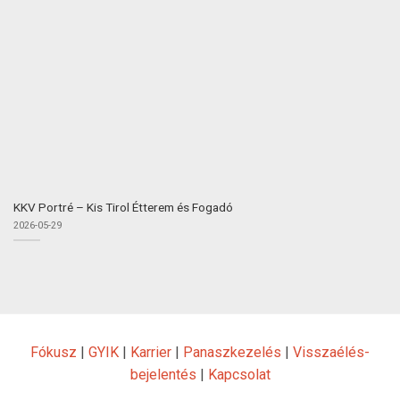
KKV Portré – Kis Tirol Étterem és Fogadó
2026-05-29
Fókusz
|
GYIK
|
Karrier
|
Panaszkezelés
|
Visszaélés-
bejelentés
|
Kapcsolat