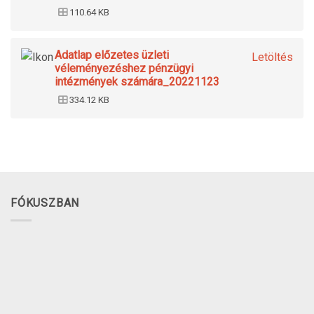
110.64 KB
Adatlap előzetes üzleti
Letöltés
véleményezéshez pénzügyi
intézmények számára_20221123
334.12 KB
FÓKUSZBAN