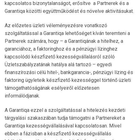
kapcsolatos bizonytalanságot, erősítve a Partnerek és a
Garantiqa közötti együttműködést és növelve aktivitásukat.
Az előzetes üzleti véleményezésre vonatkozó
szolgáltatással a Garantiqa lehetőséget kíván teremteni a
Partnerek számára, hogy – a Garantiqának a hitelhez, a
garanciához, a faktoringhoz és a pénzügyi lízinghez
kapcsolódó készfizető kezességvállalásról szóló
Üzletszabályzatának hatálya alá tartozó – egyedi
finanszírozási célú hitel-, bankgarancia-, pénzügyi lízing és
faktoring ügyleteik készfizető kezességgel történő üzleti
támogathatóságának esélyeiről előzetesen
informálódjanak.
A Garantiqa ezzel a szolgáltatással a hitelezés kezdeti
tárgyalási szakaszában tudja támogatni a Partnereket a
Garantiqa kezességvállalásával kapcsolatosan. Mivel
ebben a fázisban a készfizető kezességvállalás