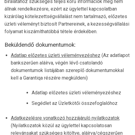
bírálatához szükséges teljes körű információk még nem
állnak rendelkezésre, ezért az ügylettel kapcsolatban
kizárólag kötelezettségvállalást nem tartalmazó, előzetes
üzleti véleményt biztosít Partnereinek, a kezességvállalási
folyamat kiszámíthatóbbá tétele érdekében.
Beküldendő dokumentumok:
Adatlap előzetes üzleti véleményezéshez
(Az adatlapot
bankszerűen aláírva, végén lévő csatolandó
dokumentumok listájában szereplő dokumentumokkal
kell a Garantiqa részére megküldeni)
Adatlap előzetes üzleti véleményezéshez
Segédlet az Üzletkötői összefoglalóhoz
Adatkezelésre vonatkozó hozzájáruló nyilatkozatok
(Nyilatkozatok közül az ügylettel kapcsolatosan
relevánsakat szükséges kitöltve, aláírva/cégszerűen