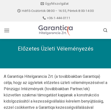
Skip
Ügyfélszolgálat
to
Hétfő-Csütörtök 08:00 – 16:55, Péntek 8:00-14:00
content
+36-1-444-0111
Előzetes Üzleti Véleményezés
A Garantiqa Hitelgarancia Zrt. (a továbbiakban Garantiqa)
célja, hogy az ügyletek előzetes üzleti véleményezésével a
Pénzügyi Intézmények (továbbiakban Partner/ek)
közvetlen szakmai támogatást kapjanak a konstrukciós
kidolgozásától a kezességvállalási kérelem benyújtásáig,
ezzel csökkentve a Garantiqa kezességvállalásával