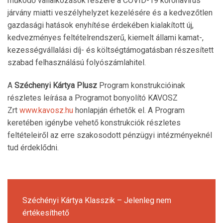
működő vállalkozások részére a COVID-19 koronavírus
járvány miatti veszélyhelyzet kezelésére és a kedvezőtlen
gazdasági hatások enyhítése érdekében kialakított új,
kedvezményes feltételrendszerű, kiemelt állami kamat-,
kezességvállalási díj- és költségtámogatásban részesített
szabad felhasználású folyószámlahitel.
A
Széchenyi Kártya Plusz
Program konstrukcióinak
részletes leírása a Programot bonyolító KAVOSZ
Zrt
www.kavosz.hu
honlapján érhetők el. A Program
keretében igénybe vehető konstrukciók részletes
feltételeiről az erre szakosodott pénzügyi intézményeknél
tud érdeklődni.
Széchényi Kártya Klasszik – Jelenleg nem
értékesíthető