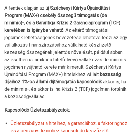
A fentiek alapján az új
Széchenyi Kártya Újraindítási
Program (MAX+)
csekély összegű támogatás (de
minimis)-, és a Garantiqa Krízis 2 Garanciaprogram (TCF)
keretében is igénybe vehető
. Az eltérő támogatási
jogcímek lehetőségének bevezetése lehetővé teszi az egy
vállalkozás finanszírozásához vállalható készfizető
kezesség összegének jelentős növelését, például abban
az esetben is, amikor a hitelfelvevő vállalkozás de minimis
jogcímen nyújtható kerete már kimerült. Széchenyi Kártya
Újraindítási Program (MAX+) hitelekhez vállalt
kezesség
díjaihoz 1%-os állami díjtámogatás kapcsolódik
akkor is, ha
de minimis-, és akkor is, ha Krízis 2 (TCF) jogcímen történik
a kezességvállalás.
Kapcsolódó Üzletszabályzatok:
Üzletszabályzat a hitelhez, a garanciához, a faktoringhoz
és a pénzügyi lízinghez kapcsolódó készfizető