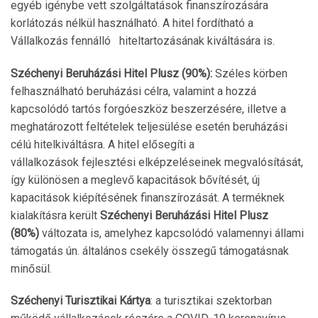
egyéb igénybe vett szolgáltatások finanszírozására
korlátozás nélkül használható. A hitel fordítható a
Vállalkozás fennálló hiteltartozásának kiváltására is.
Széchenyi Beruházási Hitel Plusz (90%):
Széles körben
felhasználható beruházási célra, valamint a hozzá
kapcsolódó tartós forgóeszköz beszerzésére, illetve a
meghatározott feltételek teljesülése esetén beruházási
célú hitelkiváltásra. A hitel elősegíti a
vállalkozások fejlesztési elképzeléseinek megvalósítását,
így különösen a meglevő kapacitások bővítését, új
kapacitások kiépítésének finanszírozását. A terméknek
kialakításra került
Széchenyi Beruházási Hitel Plusz
(80%)
változata is, amelyhez kapcsolódó valamennyi állami
támogatás ún. általános csekély összegű támogatásnak
minősül.
Széchenyi Turisztikai Kártya
: a turisztikai szektorban