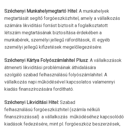
Széchenyi Munkahelymegtartó Hitel
: A munkahelyek
megtartását segítő forgóeszközhitel, amely a vállalkozás
számára likviditási forrást biztosít a foglalkoztatott
létszám megtartásának biztosítása érdekében a
munkabérek, személyi jellegű ráfordítások, ill. egyéb
személyi jellegű kifizetések megelőlegezésére.
Széchenyi Kártya Folyószámlahitel Plusz
: A vállalkozások
átmeneti likviditási problémáinak áthidalására
szolgáló szabad felhasználású folyószámlahitel. A
vállalkozás napi működésével kapcsolatos valamennyi
kiadás finanszírozására fordítható.
Széchenyi Likviditási Hitel:
Szabad
felhasználású forgóeszközhitel (számla nélküli
finanszírozással) a vállalkozás működéséhez kapcsolódó
kiadások fedezésére, mint pl. forgóeszköz beszerzések,