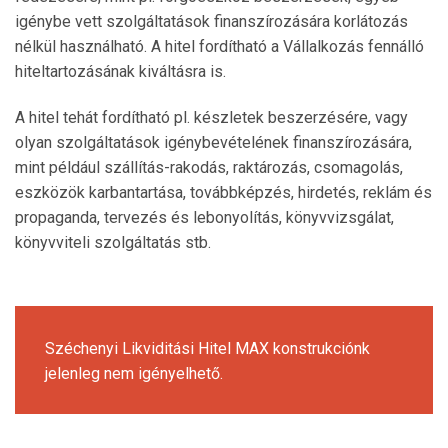
igénybe vett szolgáltatások finanszírozására korlátozás
nélkül használható. A hitel fordítható a Vállalkozás fennálló
hiteltartozásának kiváltásra is.
A hitel tehát fordítható pl. készletek beszerzésére, vagy
olyan szolgáltatások igénybevételének finanszírozására,
mint például szállítás-rakodás, raktározás, csomagolás,
eszközök karbantartása, továbbképzés, hirdetés, reklám és
propaganda, tervezés és lebonyolítás, könyvvizsgálat,
könyvviteli szolgáltatás stb.
Széchenyi Likviditási Hitel MAX konstrukciónk
jelenleg nem igényelhető.