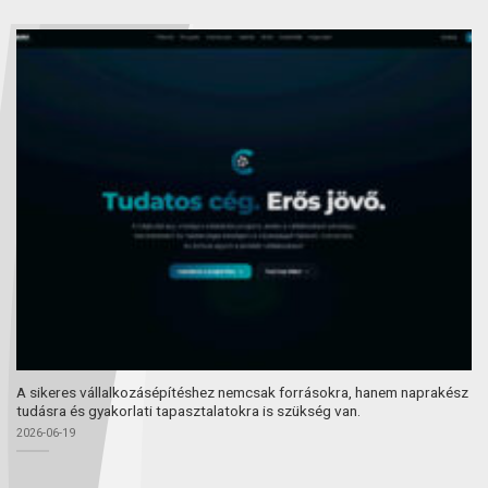
A sikeres vállalkozásépítéshez nemcsak forrásokra, hanem naprakész
tudásra és gyakorlati tapasztalatokra is szükség van.
2026-06-19