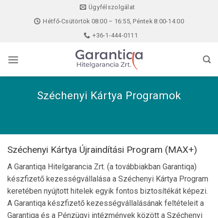
Skip
Ügyfélszolgálat
to
Hétfő-Csütörtök 08:00 – 16:55, Péntek 8:00-14:00
content
+36-1-444-0111
Széchenyi Kártya Programok
Széchenyi Kártya Újraindítási Program (MAX+)
A Garantiqa Hitelgarancia Zrt. (a továbbiakban Garantiqa)
készfizető kezességvállalása a Széchenyi Kártya Program
keretében nyújtott hitelek egyik fontos biztosítékát képezi.
A Garantiqa készfizető kezességvállalásának feltételeit a
Garantiqa és a Pénzügyi intézmények között a Széchenyi