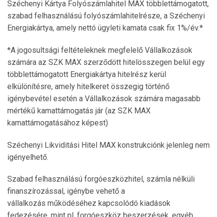
Széchenyi Kártya Folyószámlahitel MAX többlettámogatott,
szabad felhasználású folyószámlahitelrésze, a Széchenyi
Energiakártya, amely nettó ügyleti kamata csak fix 1%/év.*
*A jogosultsági feltételeknek megfelelő Vállalkozások
számára az SZK MAX szerződött hitelösszegen belül egy
többlettámogatott Energiakártya hitelrész kerül
elkülönítésre, amely hitelkeret összegig történő
igénybevétel esetén a Vállalkozások számára magasabb
mértékű kamattámogatás jár (az SZK MAX
kamattámogatásához képest)
Széchenyi Likviditási Hitel MAX konstrukciónk jelenleg nem
igényelhető.
Szabad felhasználású forgóeszközhitel, számla nélküli
finanszírozással, igénybe vehető a
vállalkozás működéséhez kapcsolódó kiadások
fedezésére, mint pl. forgóeszköz beszerzések, egyéb