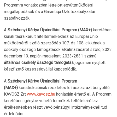
Programra vonatkozóan létrejött együttműködési
megállapodások és a Garantiqa Üzletszabályzatai
szabályozzák.
A
Széchenyi Kártya Újraindítási Program (MAX+)
keretében
kialakításra került hiteltermékekhez az Európai Unió
működéséről szóló szerződés 107. és 108. cikkének a
csekély összegű támogatások alkalmazásáról szóló, 2023.
december 13. napján megjelent, 2023/2831 számú
általános csekély összegű támogatás
jogcímén nyújtott
készfizető kezességvállal kapcsolódik.
A
Széchenyi Kártya Újraindítási Program
(MAX+)
konstrukcióinak részletes leírása az azt bonyolító
KAVOSZ Zrt
www.kavosz.hu
honlapján érhető el. A Program
keretében igénybe vehető termékek feltételeiről az
értékesítésben részt vevő pénzügyi intézményeknél tud
érdeklődni.