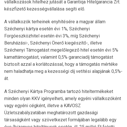
vállalkozások hitelhez jutását a Garantiqa Hitelgarancia Zrt.
készfizető kezességvállalása segíti elő.
A vállalkozók terheinek enyhítésére a magyar állam
Széchenyi kártya esetén évi 1%, Széchenyi
Forgóeszközhitel esetén évi 3%, míg Széchenyi
Beruházási-, Széchenyi Önerő kiegészítő-, illetve
Széchenyi Támogatást megelőlegező hitel esetén évi 5%
kamattámogatást, valamint 0,5% garanciadíj támogatást
biztosít azzal a korlátozással, hogy a támogatás mértéke
nem haladhatja meg a kezességi díj vetítési alapjának 0,5%-
át.
A Széchenyi Kártya Programba tartozó hiteltermékeket
minden olyan KKV igényelheti, amely egyéni vállalkozóként
vagy egyéni cégként, illetve a KAVOSZ
Üzletszabályzatában meghatározott gazdasági
társaságként vagy szövetkezet formájában legalább egy
éve (bizonyos hiteltípusok esetén, ill. 25 millió Ft feletti