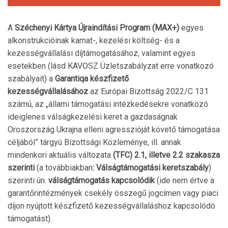
A
Széchenyi Kártya Újraindítási Program (MAX+)
egyes
alkonstrukcióinak kamat-, kezelési költség- és a
kezességvállalási díjtámogatásához, valamint egyes
esetekben (lásd KAVOSZ Üzletszabályzat erre vonatkozó
szabályait) a
Garantiqa készfizető
kezességvállalásához
az Európai Bizottság 2022/C 131
számú, az „állami támogatási intézkedésekre vonatkozó
ideiglenes válságkezelési keret a gazdaságnak
Oroszország Ukrajna elleni agresszióját követő támogatása
céljából” tárgyú Bizottsági Közleménye, ill. annak
mindenkori aktuális változata
(TFC) 2.1, illetve 2.2 szakasza
szerinti
(a továbbiakban
: Válságtámogatási keretszabály
)
szerinti ún.
válságtámogatás kapcsolódik
(ide nem értve a
garantőrintézmények csekély összegű jogcímen vagy piaci
díjon nyújtott készfizető kezességvállaláshoz kapcsolódó
támogatást).