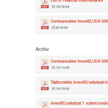
List of Financial Intermediaries
103.06 KB
Communication InvestEU EUR 500
80.59 KB
Archív
Communication InvestEU EUR 500
133.16 KB
Tájékoztatás InvestEU pályázati k
143.39 KB
InvestEU pályázat 1. számú módo