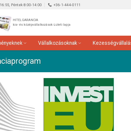
16:55, Péntek 8:00-14:00
+36-1-444-0111
HITELGARANCIA
kis- és középvállalkozások üzleti lapja
ményeknek
Vállalkozásoknak
Kezességvállalá
nciaprogram