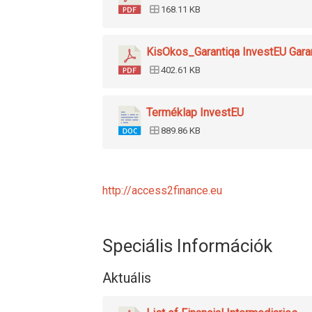
168.11 KB
KisOkos_Garantiqa InvestEU Gara
402.61 KB
Terméklap InvestEU
889.86 KB
http://access2finance.eu
Speciális Információk
Aktuális