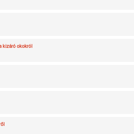
 kizáró okokról
ről