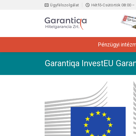
Skip
Ügyfélszolgálat
Hétfő-Csütörtök 08:00 – 
to
content
Pénzügyi intéz
Garantiqa InvestEU Gara