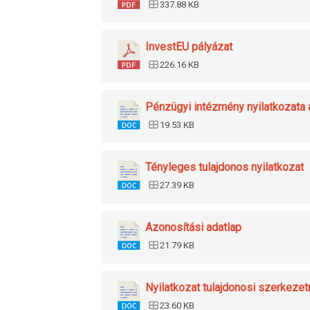
337.88 KB
InvestEU pályázat
226.16 KB
Pénzügyi intézmény nyilatkozata a
19.53 KB
Tényleges tulajdonos nyilatkozat
27.39 KB
Azonosítási adatlap
21.79 KB
Nyilatkozat tulajdonosi szerkezet
23.60 KB