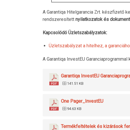
A Garantiqa Hitelgarancia Zrt. készfizető 
rendszeresített
nyilatkozatok és dokument
Kapcsolódó Üzletszabályzatok:
Üzletszabályzat a hitelhez, a garanciáh
A Garantiqa InvestEU Garanciaprogrammal
Garantiqa InvestEU Garanciapro
141.51 KB
One Pager_InvestEU
94.63 KB
Termékfeltételek és kizárások fe