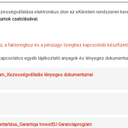
kezességvállalása elektronikus úton az eKérelem rendszeren keres
umok csatolásával.
oz, a faktoringhoz és a pénzügyi lízinghez kapcsolódó készfizet
 kapcsolatos egyéb tájékoztató anyagok és lényeges dokumentu
gram_Kezességvállalás lényeges dokumentumai
nntartása_Garantiqa InvestEU Garanciaprogram