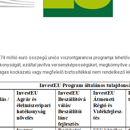
74 millió euró összegű uniós viszontgarancia programja lehető
nyságát, ezáltal javítva versenyképességüket, megkönnyítve a
agas kockázatú vagy megfelelő biztosítékkal nem rendelkező k