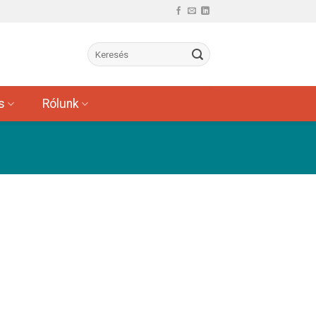
s
Rólunk