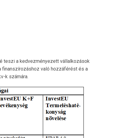
vé teszi a kedvezményezett vállalkozások
 finanszírozáshoz való hozzáférést és a
kv-k számára.