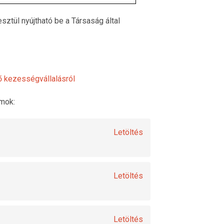
ztül nyújtható be a Társaság által
ő kezességvállalásról
mok:
Letöltés
Letöltés
Letöltés