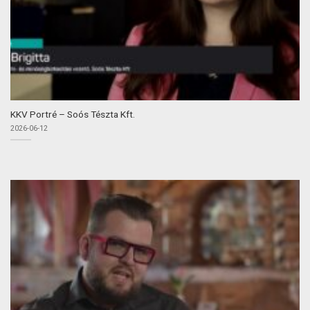
KKV Portré – Soós Tészta Kft.
2026-06-12