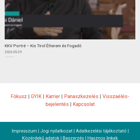
KKV Portré – Kis Tirol Étterem és Fogadó
2026-05-29
Fókusz
|
GYIK
|
Karrier
|
Panaszkezelés
|
Visszaélés-
bejelentés
|
Kapcsolat
Impresszum
|
Jogi nyilatkozat
|
Adatkezelési tájékoztató
|
Közérdekű adatok
|
Beszerzés
|
Hasznos linkek