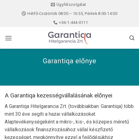
Skip
Ügyfélszolgálat
to
Hétfő-Csütörtök 08:00 – 16:55, Péntek 8:00-14:00
content
+36-1-444-0111
Garantiqa előnye
A Garantiqa kezességvállalásának előnyei
A Garantiqa Hitelgarancia Zrt. (továbbiakban: Garantiqa) több
mint 30 éve segíti a hazai vállalkozásokat.
Alaptevékenységeként a mikro-, kis-, és közepes méretű
vállalkozások finanszírozásához vállal készfizető
kezességet, megkönnyítve ezzel a fejlődésükhöz