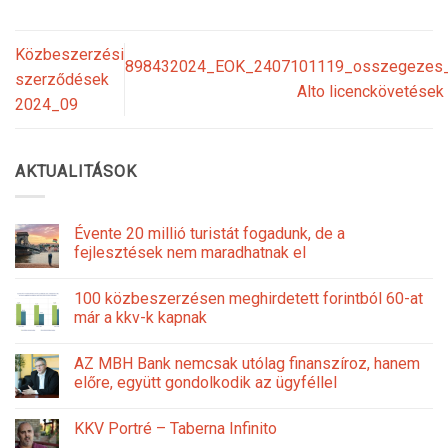
Közbeszerzési
898432024_EOK_2407101119_osszegezes
szerződések
Alto licenckövetések
2024_09
AKTUALITÁSOK
Évente 20 millió turistát fogadunk, de a
fejlesztések nem maradhatnak el
100 közbeszerzésen meghirdetett forintból 60-at
már a kkv-k kapnak
AZ MBH Bank nemcsak utólag finanszíroz, hanem
előre, együtt gondolkodik az ügyféllel
KKV Portré – Taberna Infinito