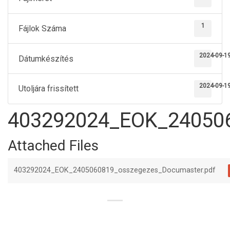
1
Fájlok Száma
2024-09-1
Dátumkészítés
2024-09-1
Utoljára frissített
403292024_EOK_24050
Attached Files
403292024_EOK_2405060819_osszegezes_Documaster.pdf