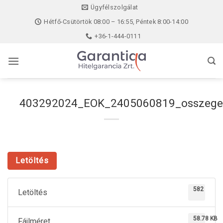
Skip
Ügyfélszolgálat
to
Hétfő-Csütörtök 08:00 – 16:55, Péntek 8:00-14:00
content
+36-1-444-0111
403292024_EOK_2405060819_osszege
Letöltés
582
Letöltés
58.78 KB
Fájlméret