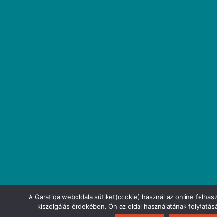
A Garatiqa weboldala sütiket(cookie) használ az online felhas
kiszolgálás érdekében. Ön az oldal használatának folytatás