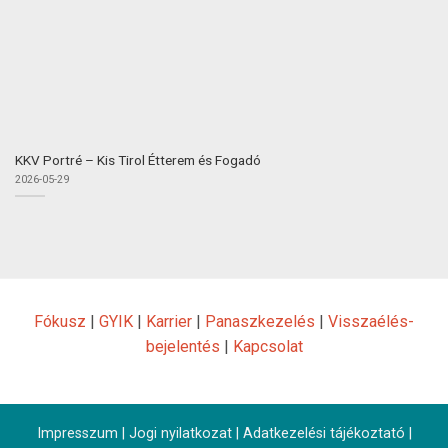
KKV Portré – Kis Tirol Étterem és Fogadó
2026-05-29
Fókusz
|
GYIK
|
Karrier
|
Panaszkezelés
|
Visszaélés-
bejelentés
|
Kapcsolat
Impresszum
|
Jogi nyilatkozat
|
Adatkezelési tájékoztató
|