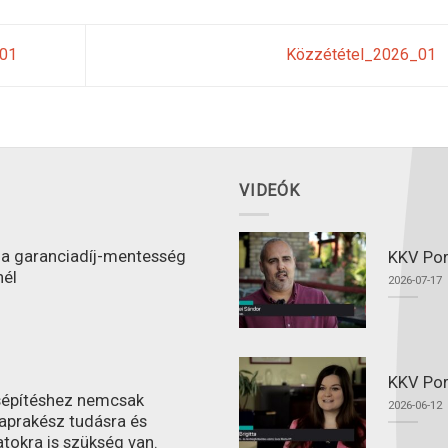
.01
Közzététel_2026_01
VIDEÓK
l a garanciadíj-mentesség
KKV Port
nél
2026-07-17
KKV Por
ásépítéshez nemcsak
2026-06-12
aprakész tudásra és
atokra is szükség van.