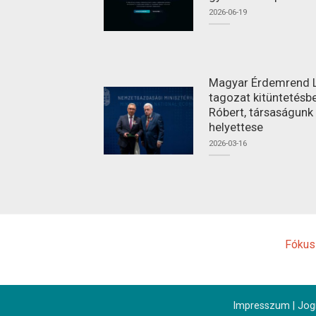
2026-06-19
Magyar Érdemrend L
tagozat kitüntetésbe
Róbert, társaságunk
helyettese
2026-03-16
Fókus
Impresszum
|
Jogi