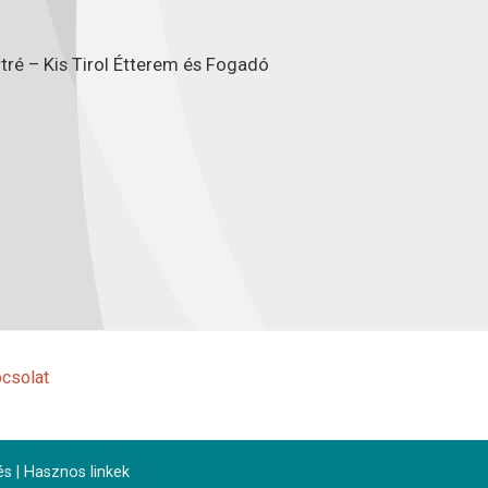
tré – Kis Tirol Étterem és Fogadó
csolat
és
|
Hasznos linkek