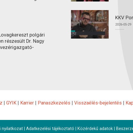
KKV Por
2026-05-29
ovagkereszt polgári
n részesült Dr. Nagy
 vezérigazgató-
z
|
GYIK
|
Karrier
|
Panaszkezelés
|
Visszaélés-bejelentés
|
Kap
 nyilatkozat
|
Adatkezelési tájékoztató
|
Közérdekű adatok
|
Beszerz