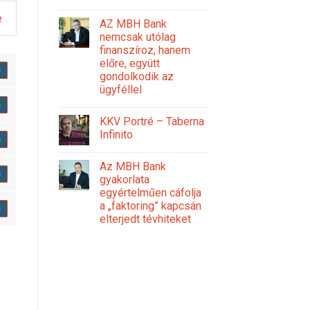
e
AZ MBH Bank
nemcsak utólag
finanszíroz, hanem
előre, együtt
s
gondolkodik az
ügyféllel
s
KKV Portré – Taberna
Infinito
s
Az MBH Bank
s
gyakorlata
egyértelműen cáfolja
a „faktoring” kapcsán
s
elterjedt tévhiteket