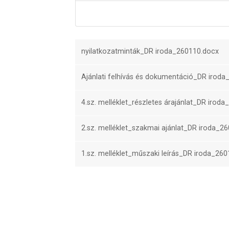
nyilatkozatminták_DR iroda_260110.docx
Ajánlati felhívás és dokumentáció_DR iroda
4.sz. melléklet_részletes árajánlat_DR iroda
2.sz. melléklet_szakmai ajánlat_DR iroda_26
1.sz. melléklet_műszaki leírás_DR iroda_260