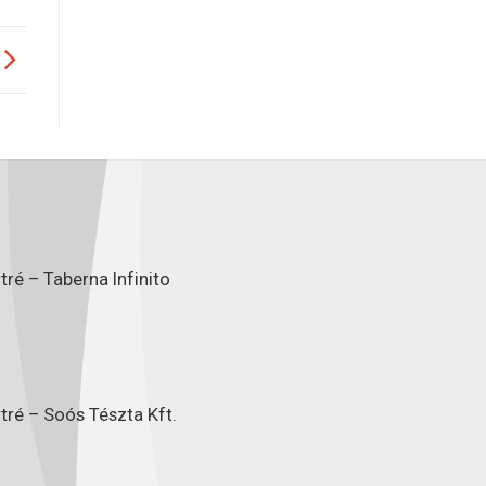
ré – Taberna Infinito
tré – Soós Tészta Kft.