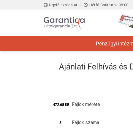
Skip
Ügyfélszolgálat
Hétfő-Csütörtök 08:00 – 
to
content
Pénzügyi intéz
Ajánlati Felhívás és
Fájlok mérete
472.68 KB
Fájlok száma
5