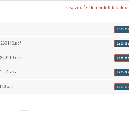
Összes fájl tömörített letöltés
Letölté
_260110.pdf
Letölté
_260110.xlsx
Letölté
0110.xlsx
Letölté
110.pdf
Letölté