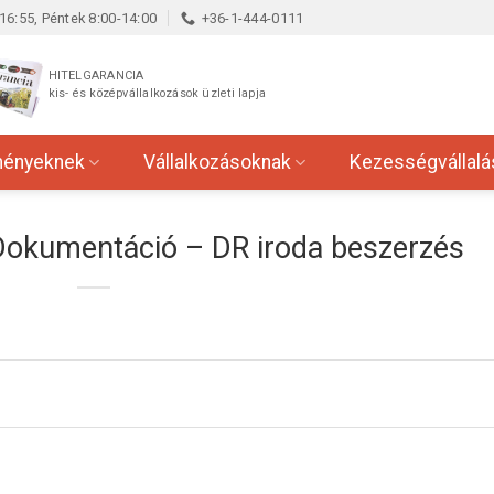
16:55, Péntek 8:00-14:00
+36-1-444-0111
HITELGARANCIA
kis- és középvállalkozások üzleti lapja
ményeknek
Vállalkozásoknak
Kezességvállalá
 Dokumentáció – DR iroda beszerzés