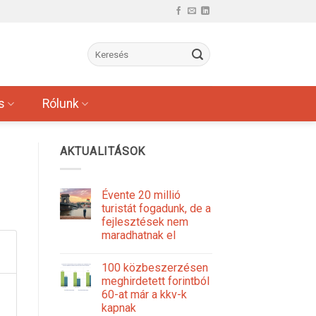
s
Rólunk
AKTUALITÁSOK
Évente 20 millió
turistát fogadunk, de a
fejlesztések nem
maradhatnak el
100 közbeszerzésen
meghirdetett forintból
60-at már a kkv-k
kapnak