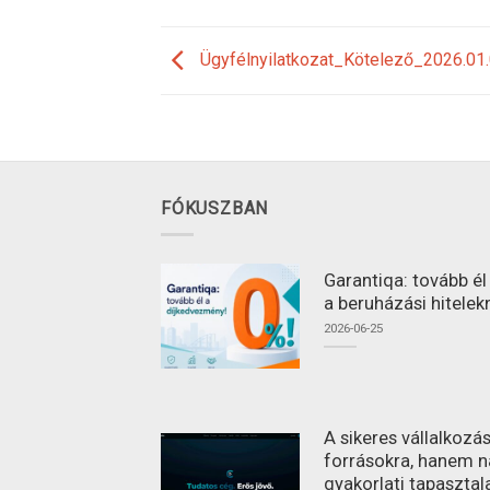
Ügyfélnyilatkozat_Kötelező_2026.01
FÓKUSZBAN
Garantiqa: tovább é
a beruházási hitelek
2026-06-25
A sikeres vállalkoz
forrásokra, hanem n
gyakorlati tapasztal