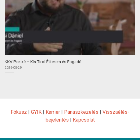
KKV Portré – Kis Tirol Étterem és Fogadó
2026-05-29
Fókusz
|
GYIK
|
Karrier
|
Panaszkezelés
|
Visszaélés-
bejelentés
|
Kapcsolat