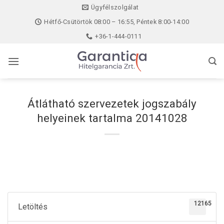
Skip
Ügyfélszolgálat
to
Hétfő-Csütörtök 08:00 – 16:55, Péntek 8:00-14:00
content
+36-1-444-0111
Átlátható szervezetek jogszabály
helyeinek tartalma 20141028
12165
Letöltés