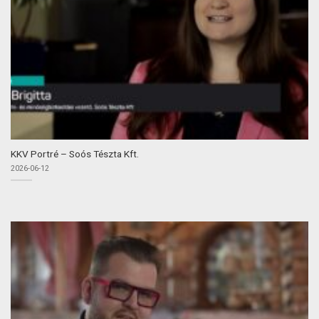
KKV Portré – Soós Tészta Kft.
2026-06-12