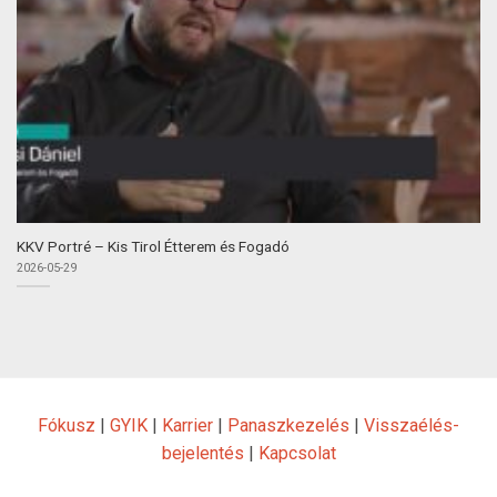
KKV Portré – Kis Tirol Étterem és Fogadó
2026-05-29
Fókusz
|
GYIK
|
Karrier
|
Panaszkezelés
|
Visszaélés-
bejelentés
|
Kapcsolat