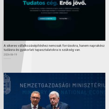
A sikeres vállalkozásépítéshez nemcsak forrásokra, hanem naprakész
tudásra és gyakorlati tapasztalatokra is szükség van.
2026-06-19