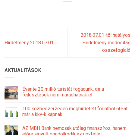
2018.07.01-től hatályos
Hirdetmény 2018.07.01.
Hirdetmény módosítás
összefoglaló
AKTUALITÁSOK
Évente 20 millió turistát fogadunk, de a
fejlesztések nem maradhatnak el
100 közbeszerzésen meghirdetett forintból 60-at
már a kkv-k kapnak
AZ MBH Bank nemcsak utólag finanszíroz, hanem
előre, együtt gondolkodik az ügyféllel