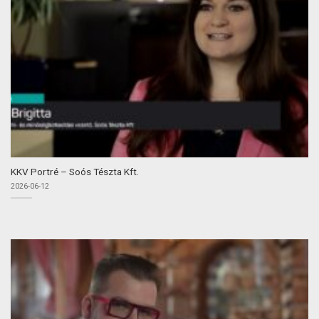
KKV Portré – Soós Tészta Kft.
2026-06-12