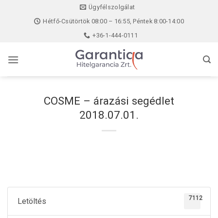
Skip
Ügyfélszolgálat
to
Hétfő-Csütörtök 08:00 – 16:55, Péntek 8:00-14:00
content
+36-1-444-0111
COSME – árazási segédlet
2018.07.01.
7112
Letöltés