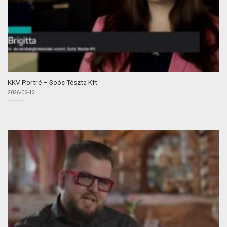
KKV Portré – Soós Tészta Kft.
2026-06-12