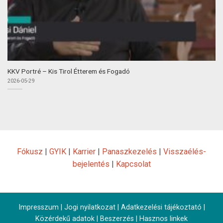
KKV Portré – Kis Tirol Étterem és Fogadó
2026-05-29
Fókusz
|
GYIK
|
Karrier
|
Panaszkezelés
|
Visszaélés-
bejelentés
|
Kapcsolat
Impresszum
|
Jogi nyilatkozat
|
Adatkezelési tájékoztató
|
Közérdekű adatok
|
Beszerzés
|
Hasznos linkek