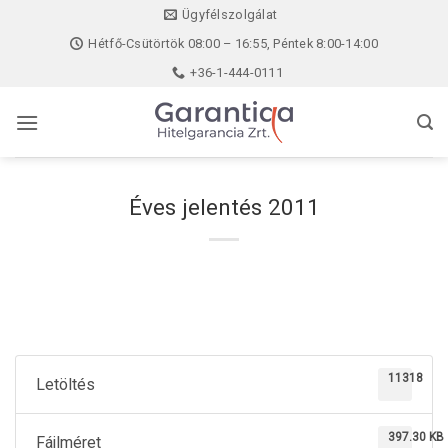
Skip
Ügyfélszolgálat
to
Hétfő-Csütörtök 08:00 – 16:55, Péntek 8:00-14:00
content
+36-1-444-0111
Éves jelentés 2011
11318
Letöltés
397.30 KB
Fájlméret