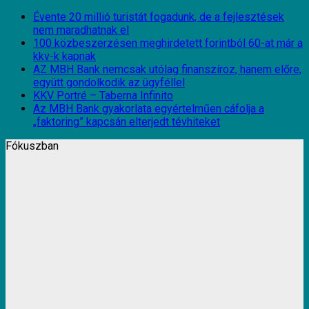
Évente 20 millió turistát fogadunk, de a fejlesztések
nem maradhatnak el
100 közbeszerzésen meghirdetett forintból 60-at már a
kkv-k kapnak
AZ MBH Bank nemcsak utólag finanszíroz, hanem előre,
együtt gondolkodik az ügyféllel
KKV Portré – Taberna Infinito
Az MBH Bank gyakorlata egyértelműen cáfolja a
„faktoring” kapcsán elterjedt tévhiteket
Fókuszban