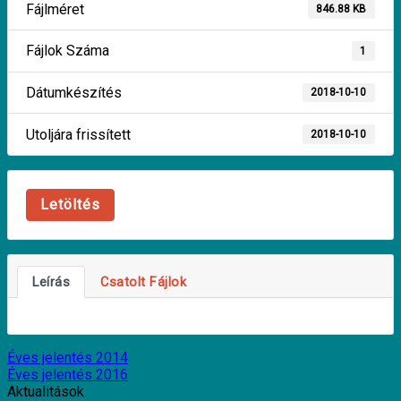
Fájlméret
846.88 KB
Fájlok Száma
1
Dátumkészítés
2018-10-10
Utoljára frissített
2018-10-10
Letöltés
Leírás
Csatolt Fájlok
Éves jelentés 2014
Éves jelentés 2016
Aktualitások