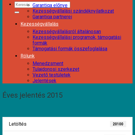
Garantiqa előnye
Kezességvállalási szándéknyilatkozat
Garantiqa partnerei
Kezességvállalás
Kezességvállalásról általánosan
Kezességvállalási programok, támogatási
formák
Támogatási formák összefoglalása
Rólunk
Menedzsment
Tulajdonosi szerkezet
Vezető testületek
Jelentések
Éves jelentés 2015
Letöltés
20100