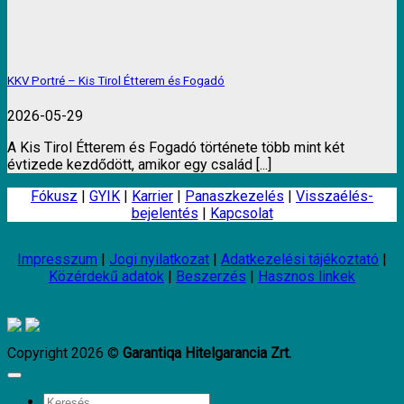
KKV Portré – Kis Tirol Étterem és Fogadó
2026-05-29
A Kis Tirol Étterem és Fogadó története több mint két
évtizede kezdődött, amikor egy család [...]
Fókusz
|
GYIK
|
Karrier
|
Panaszkezelés
|
Visszaélés-
bejelentés
|
Kapcsolat
Impresszum
|
Jogi nyilatkozat
|
Adatkezelési tájékoztató
|
Közérdekű adatok
|
Beszerzés
|
Hasznos linkek
Copyright 2026 ©
Garantiqa Hitelgarancia Zrt.