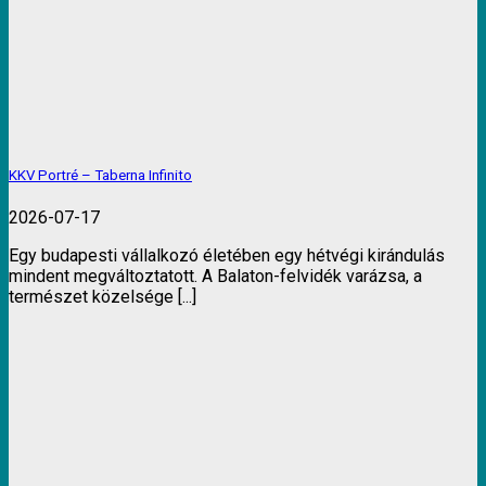
KKV Portré – Taberna Infinito
2026-07-17
Egy budapesti vállalkozó életében egy hétvégi kirándulás
mindent megváltoztatott. A Balaton-felvidék varázsa, a
természet közelsége [...]