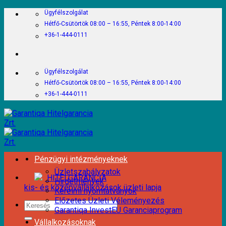
Skip
Ügyfélszolgálat
to
Hétfő-Csütörtök 08:00 – 16:55, Péntek 8:00-14:00
content
+36-1-444-0111
Ügyfélszolgálat
Hétfő-Csütörtök 08:00 – 16:55, Péntek 8:00-14:00
+36-1-444-0111
Pénzügyi intézményeknek
Üzletszabályzatok
HITELGARANCIA
Hirdetmények
kis- és középvállalkozások üzleti lapja
Kérelmi nyomtatványok
Előzetes Üzleti Véleményezés
Garantiqa InvestEU Garanciaprogram
Vállalkozásoknak