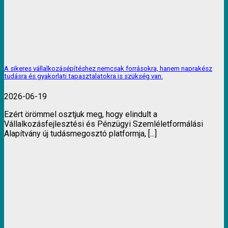
A sikeres vállalkozásépítéshez nemcsak forrásokra, hanem naprakész
tudásra és gyakorlati tapasztalatokra is szükség van.
2026-06-19
Ezért örömmel osztjuk meg, hogy elindult a
Vállalkozásfejlesztési és Pénzügyi Szemléletformálási
Alapítvány új tudásmegosztó platformja, [...]