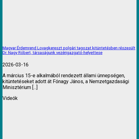
Magyar Érdemrend Lovagkereszt polgári tagozat kitüntetésben részesült
Dr. Nagy Róbert, társaságunk vezérigazgató-helyettese
2026-03-16
A március 15-e alkalmából rendezett állami ünnepségen,
kitüntetéseket adott át Fónagy János, a Nemzetgazdasági
Minisztérium [...]
Videók