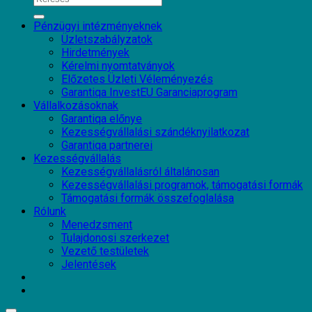
Pénzügyi intézményeknek
Üzletszabályzatok
Hirdetmények
Kérelmi nyomtatványok
Előzetes Üzleti Véleményezés
Garantiqa InvestEU Garanciaprogram
Vállalkozásoknak
Garantiqa előnye
Kezességvállalási szándéknyilatkozat
Garantiqa partnerei
Kezességvállalás
Kezességvállalásról általánosan
Kezességvállalási programok, támogatási formák
Támogatási formák összefoglalása
Rólunk
Menedzsment
Tulajdonosi szerkezet
Vezető testületek
Jelentések