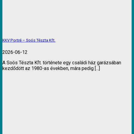
KKV Portré – Soós Tészta Kft.
2026-06-12
A Soós Tészta Kft. története egy családi ház garázsában
kezdődött az 1980-as években, mára pedig [...]