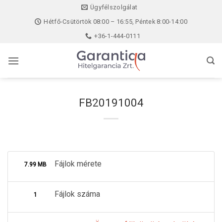
Skip
Ügyfélszolgálat
to
Hétfő-Csütörtök 08:00 – 16:55, Péntek 8:00-14:00
content
+36-1-444-0111
FB20191004
Fájlok mérete
7.99 MB
Fájlok száma
1