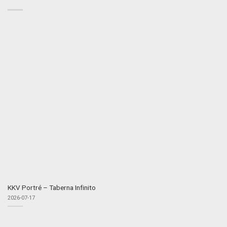
KKV Portré – Taberna Infinito
2026-07-17