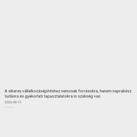
A sikeres vállalkozásépítéshez nemcsak forrásokra, hanem naprakész
tudásra és gyakorlati tapasztalatokra is szükség van.
2026-06-19