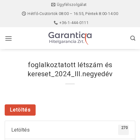
Skip
Ügyfélszolgálat
to
Hétfő-Csütörtök 08:00 – 16:55, Péntek 8:00-14:00
content
+36-1-444-0111
foglalkoztatott létszám és
kereset_2024_III.negyedév
Letöltés
270
Letöltés