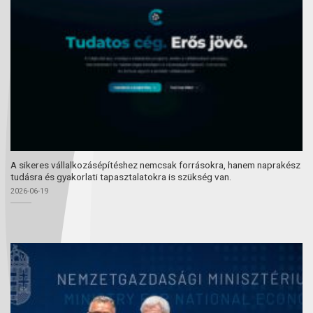
A sikeres vállalkozásépítéshez nemcsak forrásokra, hanem naprakész
tudásra és gyakorlati tapasztalatokra is szükség van.
2026-06-19