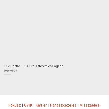
KKV Portré – Kis Tirol Étterem és Fogadó
2026-05-29
Fókusz
|
GYIK
|
Karrier
|
Panaszkezelés
|
Visszaélés-