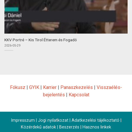
KKV Portré – Kis Tirol Étterem és Fogadó
2026-05-29
Fókusz
|
GYIK
|
Karrier
|
Panaszkezelés
|
Visszaélés-
bejelentés
|
Kapcsolat
Impresszum
|
Jogi nyilatkozat
|
Adatkezelési tájékoztató
|
Közérdekű adatok
|
Beszerzés
|
Hasznos linkek