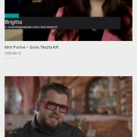
KKV Portré – Soós Tészta Kft.
2026-06-12