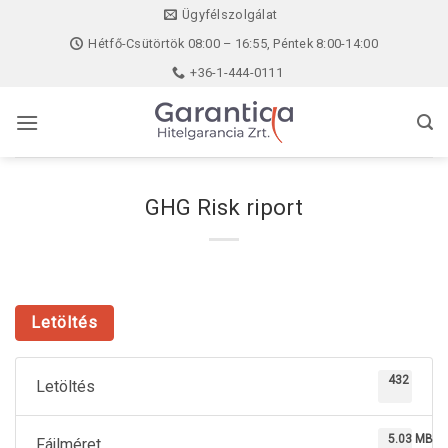
Skip
Ügyfélszolgálat
to
Hétfő-Csütörtök 08:00 – 16:55, Péntek 8:00-14:00
content
+36-1-444-0111
GHG Risk riport
Letöltés
432
Letöltés
5.03 MB
Fájlméret