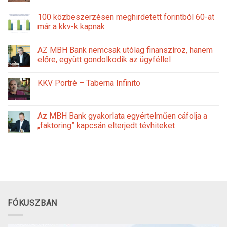
100 közbeszerzésen meghirdetett forintból 60-at
már a kkv-k kapnak
AZ MBH Bank nemcsak utólag finanszíroz, hanem
előre, együtt gondolkodik az ügyféllel
KKV Portré – Taberna Infinito
Az MBH Bank gyakorlata egyértelműen cáfolja a
„faktoring” kapcsán elterjedt tévhiteket
FÓKUSZBAN