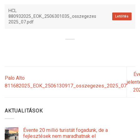
HCL
880932025_EOK_2506301035_osszegezes
Letöltés
2025_07.pdf
Év
Palo Alto
jelent
811682025_EOK_2506130917_osszegezes_2025_07
20
AKTUALITÁSOK
Évente 20 millió turistát fogadunk, de a
fejlesztések nem maradhatnak el