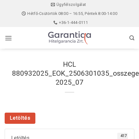
Skip
Ügyfélszolgálat
to
Hétfő-Csütörtök 08:00 – 16:55, Péntek 8:00-14:00
content
+36-1-444-0111
HCL
880932025_EOK_2506301035_osszege
2025_07
Letöltés
417
Letöltés