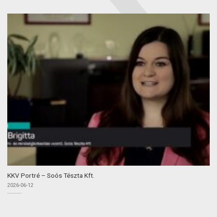
KKV Portré – Soós Tészta Kft.
2026-06-12