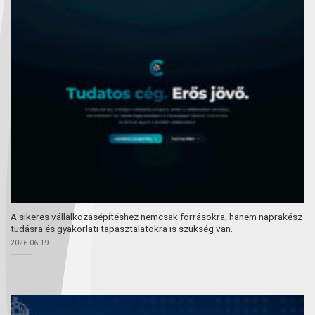
A sikeres vállalkozásépítéshez nemcsak forrásokra, hanem naprakész
tudásra és gyakorlati tapasztalatokra is szükség van.
2026-06-19