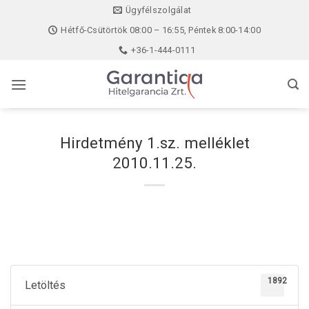
Skip
Ügyfélszolgálat
to
Hétfő-Csütörtök 08:00 – 16:55, Péntek 8:00-14:00
content
+36-1-444-0111
Hirdetmény 1.sz. melléklet
2010.11.25.
1892
Letöltés