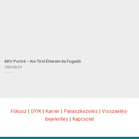
KKV Portré – Kis Tirol Étterem és Fogadó
2026-05-29
Fókusz
|
GYIK
|
Karrier
|
Panaszkezelés
|
Visszaélés-
bejelentés
|
Kapcsolat