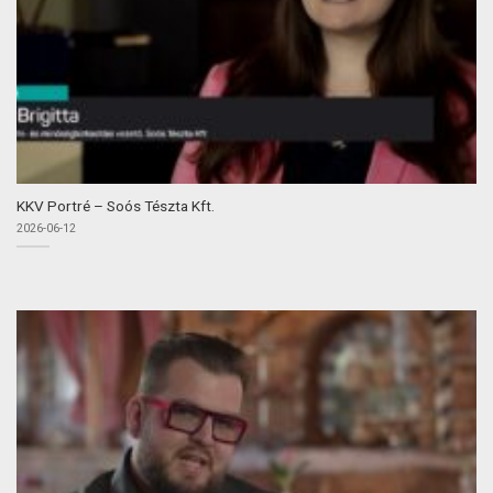
KKV Portré – Soós Tészta Kft.
2026-06-12