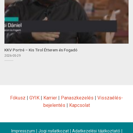
KKV Portré – Kis Tirol Étterem és Fogadó
2026-05-29
Fókusz
|
GYIK
|
Karrier
|
Panaszkezelés
|
Visszaélés-
bejelentés
|
Kapcsolat
Impresszum
|
Jogi nyilatkozat
|
Adatkezelési tájékoztató
|