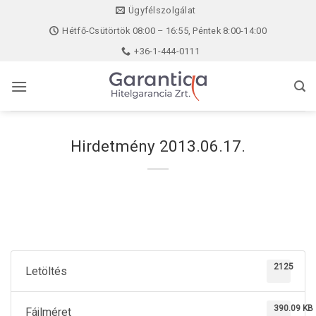
Skip
Ügyfélszolgálat
to
Hétfő-Csütörtök 08:00 – 16:55, Péntek 8:00-14:00
content
+36-1-444-0111
Hirdetmény 2013.06.17.
2125
Letöltés
390.09 KB
Fájlméret