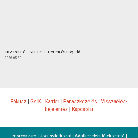
KKV Portré – Kis Tirol Étterem és Fogadó
2026-05-29
Fókusz
|
GYIK
|
Karrier
|
Panaszkezelés
|
Visszaélés-
bejelentés
|
Kapcsolat
Impresszum
|
Jogi nyilatkozat
|
Adatkezelési tájékoztató
|