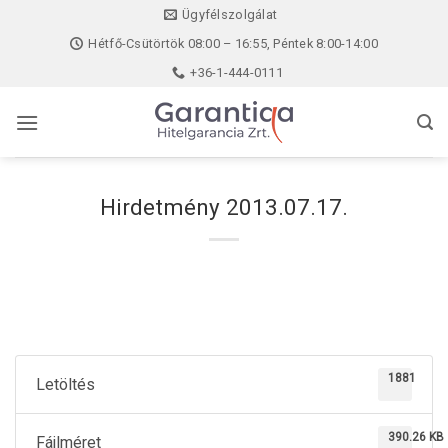
Skip
Ügyfélszolgálat
to
Hétfő-Csütörtök 08:00 – 16:55, Péntek 8:00-14:00
content
+36-1-444-0111
Hirdetmény 2013.07.17.
1881
Letöltés
390.26 KB
Fájlméret