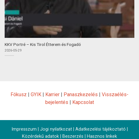
KKV Portré – Kis Tirol Étterem és Fogadó
2026-05-29
Fókusz
|
GYIK
|
Karrier
|
Panaszkezelés
|
Visszaélés-
bejelentés
|
Kapcsolat
Impresszum
|
Jogi nyilatkozat
|
Adatkezelési tájékoztató
|
Közérdekű adatok
|
Beszerzés
|
Hasznos linkek