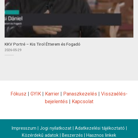
KKV Portré – Kis Tirol Étterem és Fogadó
2026-05-29
Fókusz
|
GYIK
|
Karrier
|
Panaszkezelés
|
Visszaélés-
bejelentés
|
Kapcsolat
Impresszum
|
Jogi nyilatkozat
|
Adatkezelési tájékoztató
|
Közérdekű adatok
|
Beszerzés
|
Hasznos linkek