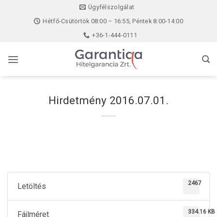
Skip
Ügyfélszolgálat
to
Hétfő-Csütörtök 08:00 – 16:55, Péntek 8:00-14:00
content
+36-1-444-0111
Hirdetmény 2016.07.01.
2467
Letöltés
334.16 KB
Fájlméret