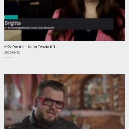
KKV Portré – Soós Tészta Kft.
2026-06-12