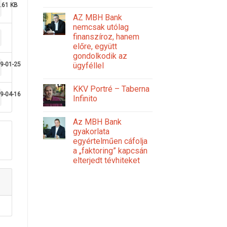
.61 KB
AZ MBH Bank
nemcsak utólag
finanszíroz, hanem
előre, együtt
gondolkodik az
ügyféllel
9-01-25
KKV Portré – Taberna
9-04-16
Infinito
Az MBH Bank
gyakorlata
egyértelműen cáfolja
a „faktoring” kapcsán
elterjedt tévhiteket