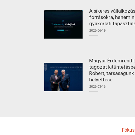
A sikeres vállalkoz
forrásokra, hanem n
gyakorlati tapasztal
2026-06-19
Magyar Érdemrend L
tagozat kitüntetésbe
Róbert, társaságunk
helyettese
2026-03-16
Fókus