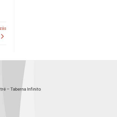
ozás
ré – Taberna Infinito