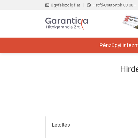
Skip
Ügyfélszolgálat
Hétfő-Csütörtök 08:00 – 
to
content
Pénzügyi intéz
Hird
Letöltés