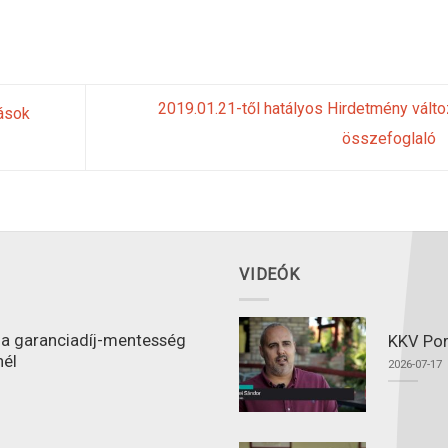
2019.01.21-től hatályos Hirdetmény vált
ások
összefoglaló
VIDEÓK
l a garanciadíj-mentesség
KKV Port
nél
2026-07-17