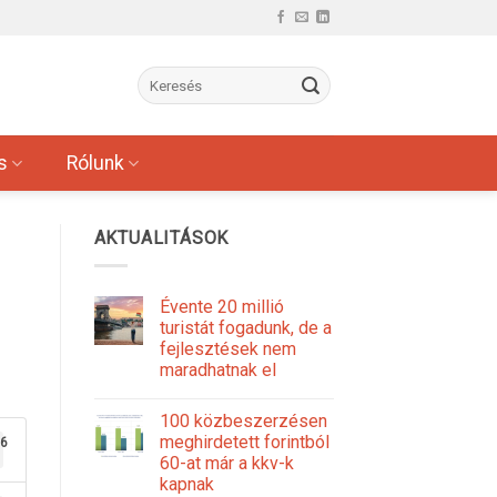
s
Rólunk
AKTUALITÁSOK
Évente 20 millió
turistát fogadunk, de a
fejlesztések nem
maradhatnak el
100 közbeszerzésen
meghirdetett forintból
6
60-at már a kkv-k
kapnak