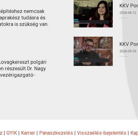
KKV Por
ásépítéshez nemcsak
2026-06-12
aprakész tudásra és
atokra is szükség van.
KKV Por
2026-05-29
ovagkereszt polgári
n részesült Dr. Nagy
 vezérigazgató-
z
|
GYIK
|
Karrier
|
Panaszkezelés
|
Visszaélés-bejelentés
|
Kap