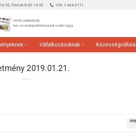
16:55, Péntek 8:00-14:00
+36-1-444-0111
HITELGARANCIA
kis- és középvállalkozások üzleti lapja
ményeknek
Vállalkozásoknak
Kezességvállalá
etmény 2019.01.21.
998