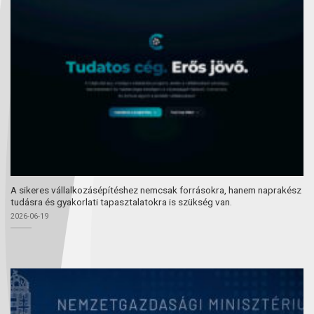
A sikeres vállalkozásépítéshez nemcsak forrásokra, hanem naprakész
tudásra és gyakorlati tapasztalatokra is szükség van.
2026-06-19