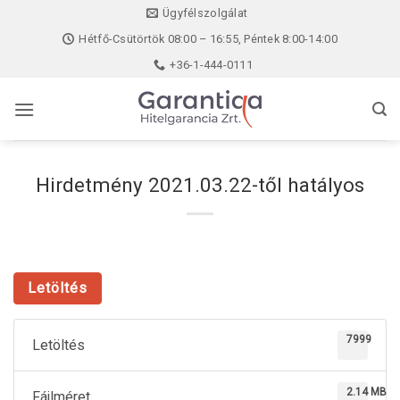
Skip
Ügyfélszolgálat
to
Hétfő-Csütörtök 08:00 – 16:55, Péntek 8:00-14:00
content
+36-1-444-0111
Hirdetmény 2021.03.22-től hatályos
Letöltés
7999
Letöltés
2.14 MB
Fájlméret