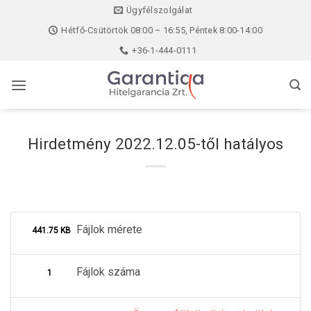
Skip
Ügyfélszolgálat
to
Hétfő-Csütörtök 08:00 – 16:55, Péntek 8:00-14:00
content
+36-1-444-0111
Hirdetmény 2022.12.05-től hatályos
Fájlok mérete
441.75 KB
Fájlok száma
1