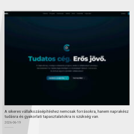
A sikeres vállalkozásépítéshez nemcsak forrásokra, hanem naprakész
tudásra és gyakorlati tapasztalatokra is szükség van.
2026-06-19