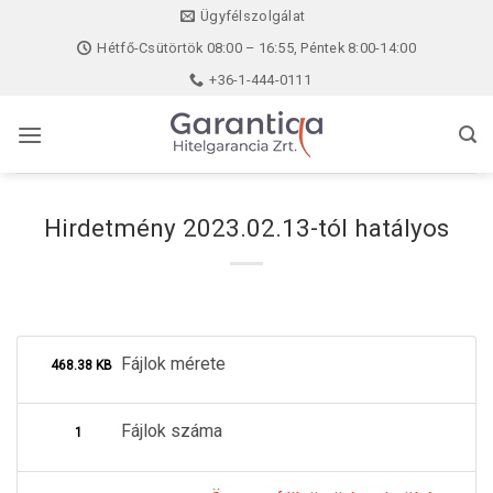
Skip
Ügyfélszolgálat
to
Hétfő-Csütörtök 08:00 – 16:55, Péntek 8:00-14:00
content
+36-1-444-0111
Hirdetmény 2023.02.13-tól hatályos
Fájlok mérete
468.38 KB
Fájlok száma
1