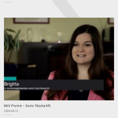
KKV Portré – Soós Tészta Kft.
2026-06-12