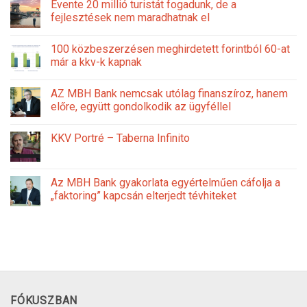
Évente 20 millió turistát fogadunk, de a
fejlesztések nem maradhatnak el
100 közbeszerzésen meghirdetett forintból 60-at
már a kkv-k kapnak
AZ MBH Bank nemcsak utólag finanszíroz, hanem
előre, együtt gondolkodik az ügyféllel
KKV Portré – Taberna Infinito
Az MBH Bank gyakorlata egyértelműen cáfolja a
„faktoring” kapcsán elterjedt tévhiteket
FÓKUSZBAN