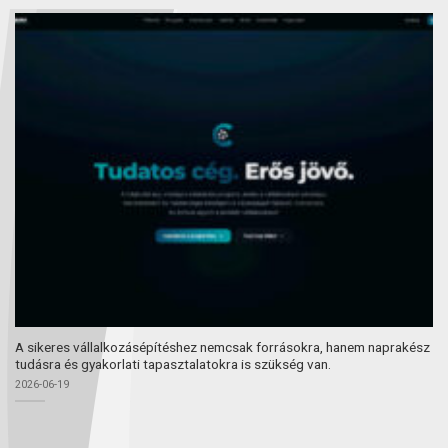
A sikeres vállalkozásépítéshez nemcsak forrásokra, hanem naprakész
tudásra és gyakorlati tapasztalatokra is szükség van.
2026-06-19