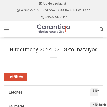
Skip
Ügyfélszolgálat
to
Hétfő-Csütörtök 08:00 – 16:55, Péntek 8:00-14:00
content
+36-1-444-0111
Hirdetmény 2024.03.18-tól hatályos
Letöltés
3194
Letöltés
420.58 KB
Fájlméret