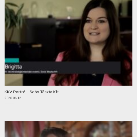
KKV Portré – Soós Tészta Kft.
2026-06-12