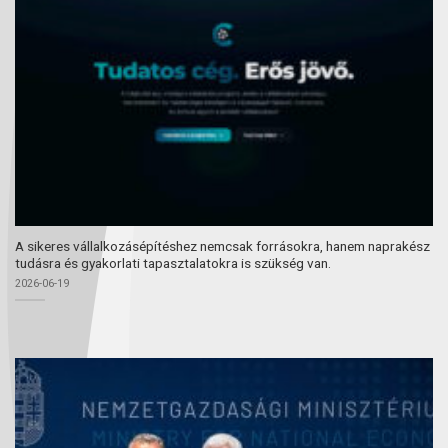
A sikeres vállalkozásépítéshez nemcsak forrásokra, hanem naprakész
tudásra és gyakorlati tapasztalatokra is szükség van.
2026-06-19