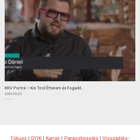
KKV Portré – Kis Tirol Étterem és Fogadó
2026-05-29
Fókusz
|
GYIK
|
Karrier
|
Panaszkezelés
|
Visszaélés-