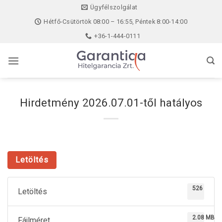
Skip
Ügyfélszolgálat
to
Hétfő-Csütörtök 08:00 – 16:55, Péntek 8:00-14:00
content
+36-1-444-0111
Hirdetmény 2026.07.01-től hatályos
Letöltés
526
Letöltés
2.08 MB
Fájlméret