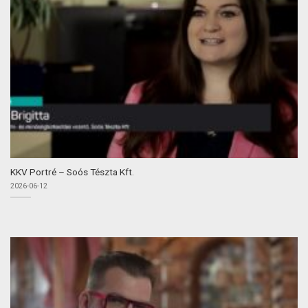
KKV Portré – Soós Tészta Kft.
2026-06-12