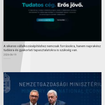
A sikeres vállalkozásépítéshez nemcsak forrásokra, hanem naprakész
tudásra és gyakorlati tapasztalatokra is szükség van.
2026-06-19