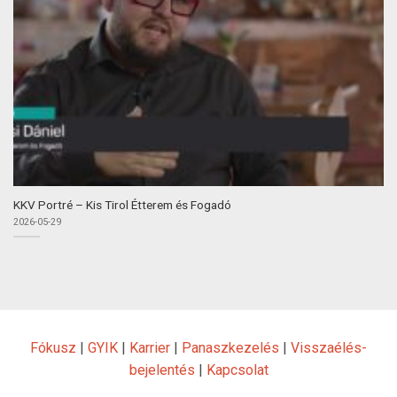
KKV Portré – Kis Tirol Étterem és Fogadó
2026-05-29
Fókusz
|
GYIK
|
Karrier
|
Panaszkezelés
|
Visszaélés-
bejelentés
|
Kapcsolat