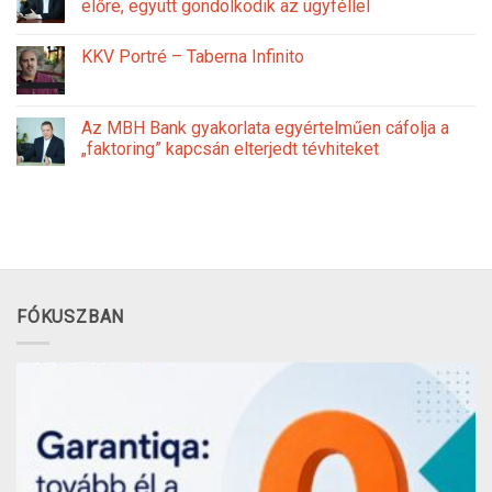
előre, együtt gondolkodik az ügyféllel
KKV Portré – Taberna Infinito
Az MBH Bank gyakorlata egyértelműen cáfolja a
„faktoring” kapcsán elterjedt tévhiteket
FÓKUSZBAN