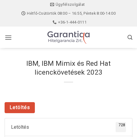
Skip
Ügyfélszolgálat
to
Hétfő-Csütörtök 08:00 – 16:55, Péntek 8:00-14:00
content
+36-1-444-0111
IBM, IBM Mimix és Red Hat
licenckövetések 2023
Letöltés
728
Letöltés