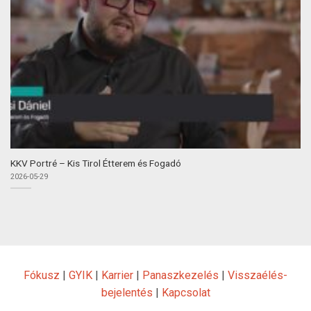
KKV Portré – Kis Tirol Étterem és Fogadó
2026-05-29
Fókusz
|
GYIK
|
Karrier
|
Panaszkezelés
|
Visszaélés-
bejelentés
|
Kapcsolat