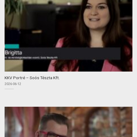
KKV Portré – Soós Tészta Kft.
2026-06-12