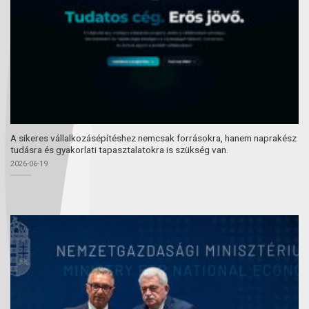
A sikeres vállalkozásépítéshez nemcsak forrásokra, hanem naprakész
tudásra és gyakorlati tapasztalatokra is szükség van.
2026-06-19