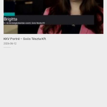
KKV Portré – Soós Tészta Kft.
2026-06-12