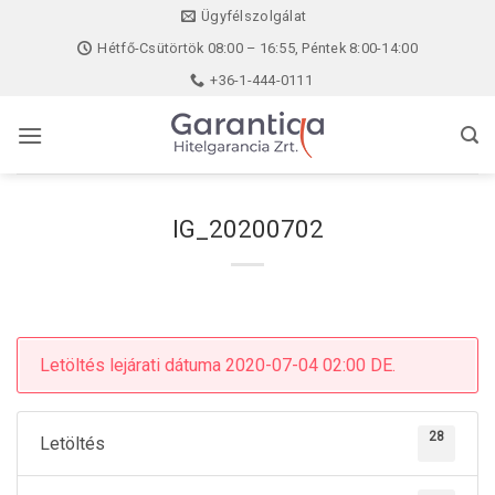
Skip
Ügyfélszolgálat
to
Hétfő-Csütörtök 08:00 – 16:55, Péntek 8:00-14:00
content
+36-1-444-0111
IG_20200702
Letöltés lejárati dátuma 2020-07-04 02:00 DE.
28
Letöltés