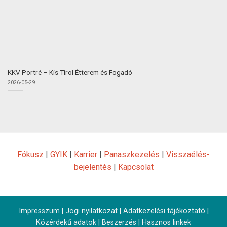
KKV Portré – Kis Tirol Étterem és Fogadó
2026-05-29
Fókusz
|
GYIK
|
Karrier
|
Panaszkezelés
|
Visszaélés-
bejelentés
|
Kapcsolat
Impresszum
|
Jogi nyilatkozat
|
Adatkezelési tájékoztató
|
Közérdekű adatok
|
Beszerzés
|
Hasznos linkek