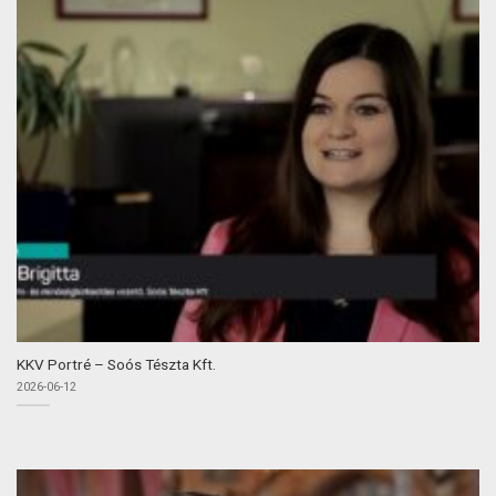
KKV Portré – Soós Tészta Kft.
2026-06-12