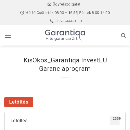
Skip
Ügyfélszolgálat
to
Hétfő-Csütörtök 08:00 – 16:55, Péntek 8:00-14:00
content
+36-1-444-0111
KisOkos_Garantiqa InvestEU
Garanciaprogram
Letöltés
2559
Letöltés