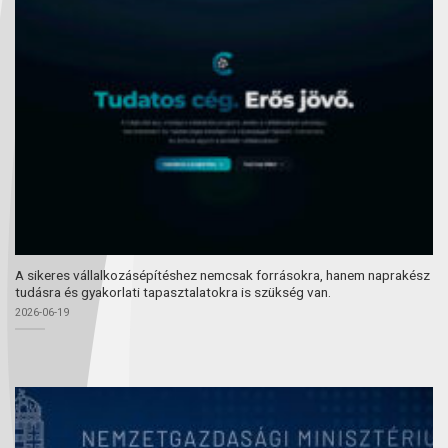
A sikeres vállalkozásépítéshez nemcsak forrásokra, hanem naprakész
tudásra és gyakorlati tapasztalatokra is szükség van.
2026-06-19