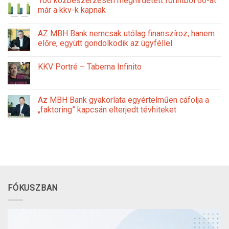
100 közbeszerzésen meghirdetett forintból 60-at
már a kkv-k kapnak
AZ MBH Bank nemcsak utólag finanszíroz, hanem
előre, együtt gondolkodik az ügyféllel
KKV Portré – Taberna Infinito
Az MBH Bank gyakorlata egyértelműen cáfolja a
„faktoring” kapcsán elterjedt tévhiteket
FÓKUSZBAN