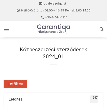
Skip
Ügyfélszolgálat
to
Hétfő-Csütörtök 08:00 – 16:55, Péntek 8:00-14:00
content
+36-1-444-0111
Közbeszerzési szerződések
2024_01
Letöltés
667
Letöltés