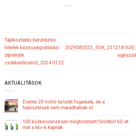
Tájékoztatás beruházási
hitelek kezességvállalási
2029582023_EOK_2312141630_
díjmérték
egészség
csökkentéséről_2024.01.22.
AKTUALITÁSOK
Évente 20 millió turistát fogadunk, de a
fejlesztések nem maradhatnak el
100 közbeszerzésen meghirdetett forintból 60-at
már a kkv-k kapnak