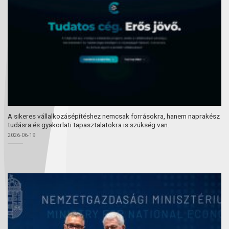
A sikeres vállalkozásépítéshez nemcsak forrásokra, hanem naprakész
tudásra és gyakorlati tapasztalatokra is szükség van.
2026-06-19