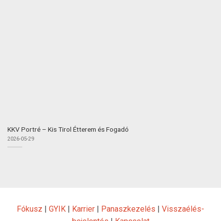
KKV Portré – Kis Tirol Étterem és Fogadó
2026-05-29
Fókusz
|
GYIK
|
Karrier
|
Panaszkezelés
|
Visszaélés-