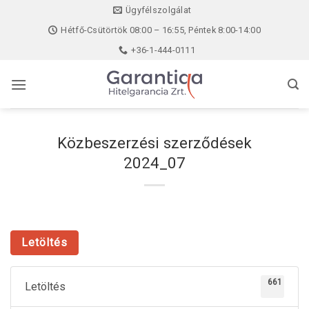
Skip
Ügyfélszolgálat
to
Hétfő-Csütörtök 08:00 – 16:55, Péntek 8:00-14:00
content
+36-1-444-0111
Közbeszerzési szerződések
2024_07
Letöltés
661
Letöltés