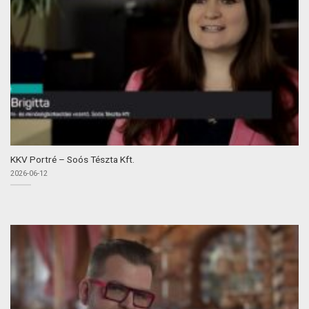
KKV Portré – Soós Tészta Kft.
2026-06-12