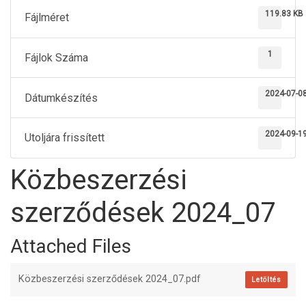
119.83 KB
Fájlméret
1
Fájlok Száma
2024-07-0
Dátumkészítés
2024-09-1
Utoljára frissített
Közbeszerzési
szerződések 2024_07
Attached Files
Közbeszerzési szerződések 2024_07.pdf
Letöltés