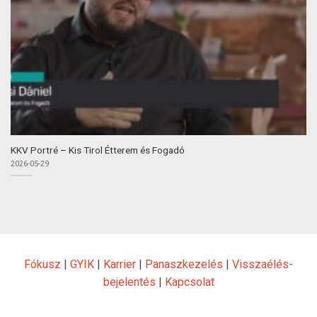
KKV Portré – Kis Tirol Étterem és Fogadó
2026-05-29
Fókusz
|
GYIK
|
Karrier
|
Panaszkezelés
|
Visszaélés-
bejelentés
|
Kapcsolat