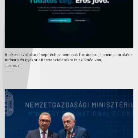
A sikeres vállalkozásépítéshez nemcsak forrásokra, hanem naprakész
tudásra és gyakorlati tapasztalatokra is szükség van.
2026-06-19