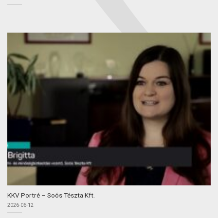
KKV Portré – Soós Tészta Kft.
2026-06-12