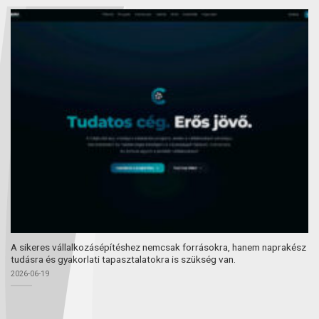
A sikeres vállalkozásépítéshez nemcsak forrásokra, hanem naprakész
tudásra és gyakorlati tapasztalatokra is szükség van.
2026-06-19