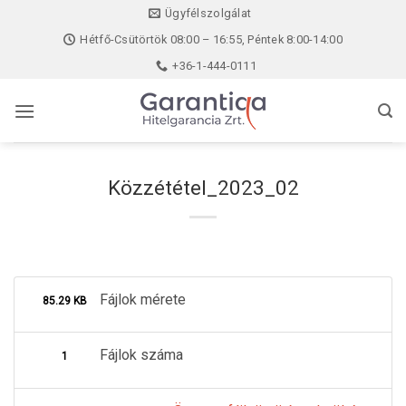
Skip
Ügyfélszolgálat
to
Hétfő-Csütörtök 08:00 – 16:55, Péntek 8:00-14:00
content
+36-1-444-0111
Közzététel_2023_02
Fájlok mérete
85.29 KB
Fájlok száma
1