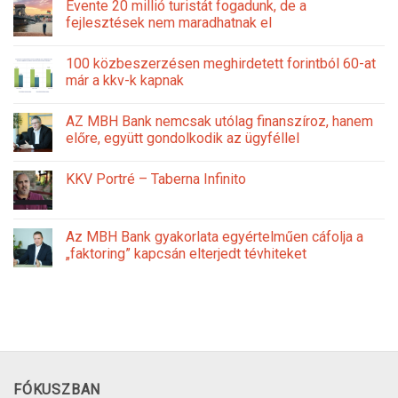
Évente 20 millió turistát fogadunk, de a
fejlesztések nem maradhatnak el
100 közbeszerzésen meghirdetett forintból 60-at
már a kkv-k kapnak
AZ MBH Bank nemcsak utólag finanszíroz, hanem
előre, együtt gondolkodik az ügyféllel
KKV Portré – Taberna Infinito
Az MBH Bank gyakorlata egyértelműen cáfolja a
„faktoring” kapcsán elterjedt tévhiteket
FÓKUSZBAN