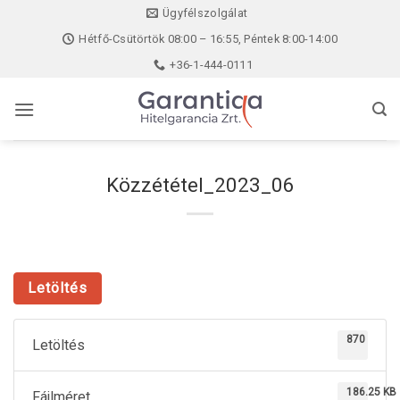
Skip
Ügyfélszolgálat
to
Hétfő-Csütörtök 08:00 – 16:55, Péntek 8:00-14:00
content
+36-1-444-0111
Közzététel_2023_06
Letöltés
870
Letöltés
186.25 KB
Fájlméret