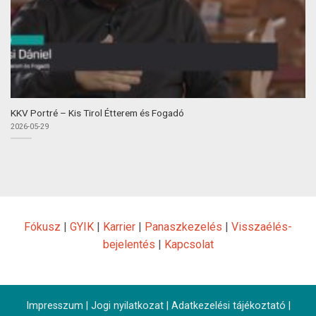
KKV Portré – Kis Tirol Étterem és Fogadó
2026-05-29
Fókusz
|
GYIK
|
Karrier
|
Panaszkezelés
|
Visszaélés-
bejelentés
|
Kapcsolat
Impresszum
|
Jogi nyilatkozat
|
Adatkezelési tájékoztató
|