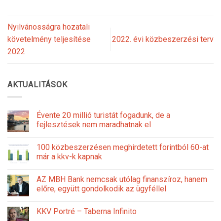
Nyilvánosságra hozatali
követelmény teljesítése
2022. évi közbeszerzési terv
2022
AKTUALITÁSOK
Évente 20 millió turistát fogadunk, de a
fejlesztések nem maradhatnak el
100 közbeszerzésen meghirdetett forintból 60-at
már a kkv-k kapnak
AZ MBH Bank nemcsak utólag finanszíroz, hanem
előre, együtt gondolkodik az ügyféllel
KKV Portré – Taberna Infinito