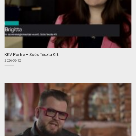
KKV Portré – Soós Tészta Kft.
2026-06-12