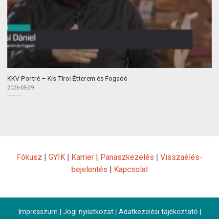
KKV Portré – Kis Tirol Étterem és Fogadó
2026-05-29
Fókusz
|
GYIK
|
Karrier
|
Panaszkezelés
|
Visszaélés-
bejelentés
|
Kapcsolat
Impresszum
|
Jogi nyilatkozat
|
Adatkezelési tájékoztató
|