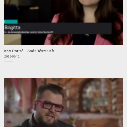
KKV Portré – Soós Tészta Kft.
2026-06-12