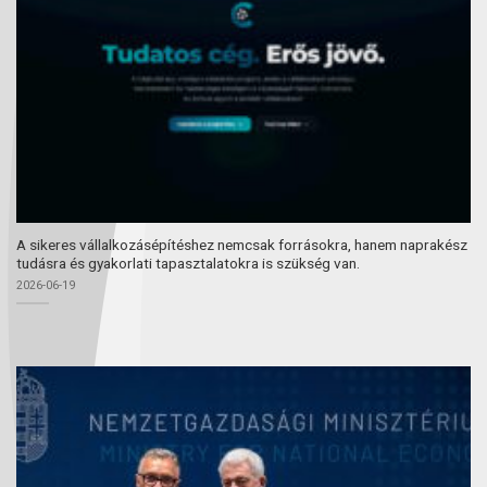
A sikeres vállalkozásépítéshez nemcsak forrásokra, hanem naprakész
tudásra és gyakorlati tapasztalatokra is szükség van.
2026-06-19