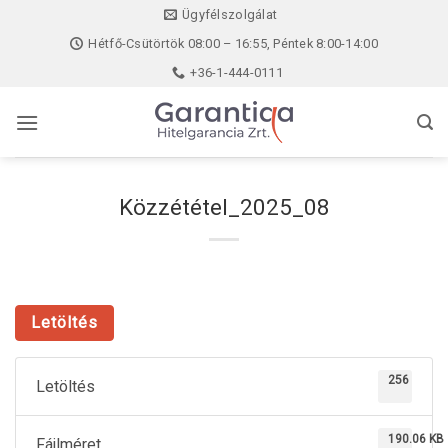
Skip
Ügyfélszolgálat
to
Hétfő-Csütörtök 08:00 – 16:55, Péntek 8:00-14:00
content
+36-1-444-0111
Közzététel_2025_08
Letöltés
256
Letöltés
190.06 KB
Fájlméret