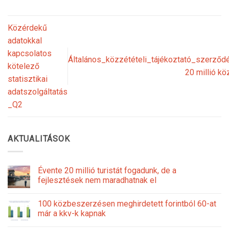
Közérdekű
adatokkal
kapcsolatos
Általános_közzétételi_tájékoztató_szerző
kötelező
20 millió k
statisztikai
adatszolgáltatás
_Q2
AKTUALITÁSOK
Évente 20 millió turistát fogadunk, de a
fejlesztések nem maradhatnak el
100 közbeszerzésen meghirdetett forintból 60-at
már a kkv-k kapnak