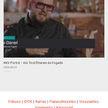
KKV Portré – Kis Tirol Étterem és Fogadó
2026-05-29
Fókusz
|
GYIK
|
Karrier
|
Panaszkezelés
|
Visszaélés-
bejelentés
|
Kapcsolat