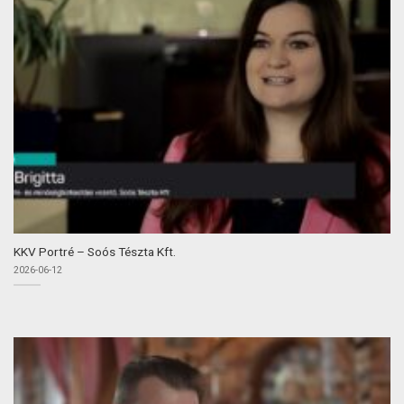
KKV Portré – Soós Tészta Kft.
2026-06-12