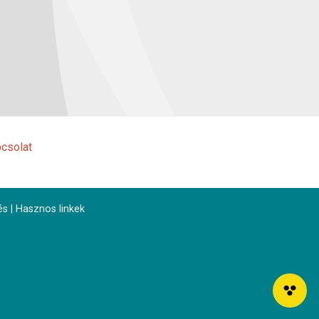
csolat
és
|
Hasznos linkek