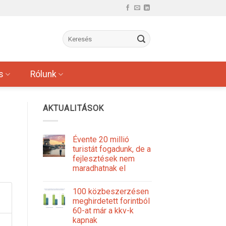
s
Rólunk
AKTUALITÁSOK
Évente 20 millió
turistát fogadunk, de a
fejlesztések nem
maradhatnak el
100 közbeszerzésen
meghirdetett forintból
60-at már a kkv-k
kapnak