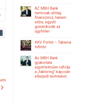
AZ MBH Bank
nemcsak utólag
e
finanszíroz, hanem
előre, együtt
gondolkodik az
ügyféllel
s
KKV Portré – Taberna
Infinito
Az MBH Bank
gyakorlata
egyértelműen cáfolja
a „faktoring” kapcsán
elterjedt tévhiteket
etti