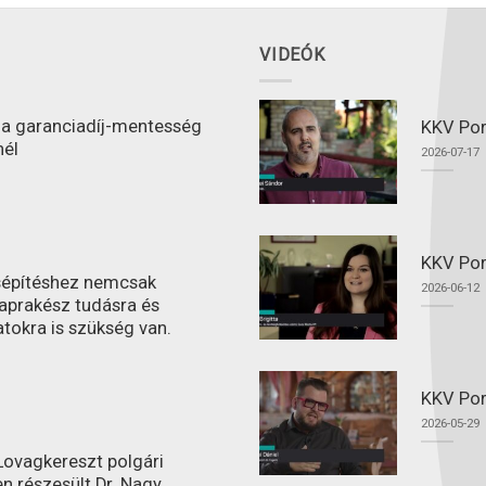
VIDEÓK
l a garanciadíj-mentesség
KKV Port
nél
2026-07-17
KKV Por
ásépítéshez nemcsak
2026-06-12
aprakész tudásra és
atokra is szükség van.
KKV Por
2026-05-29
ovagkereszt polgári
n részesült Dr. Nagy