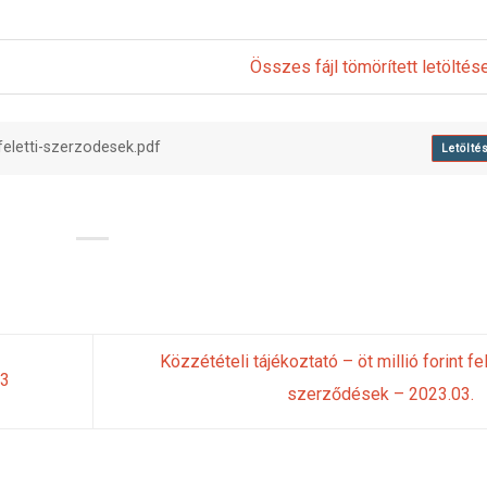
Összes fájl tömörített letöltés
-feletti-szerzodesek.pdf
Letölté
Közzétételi tájékoztató – öt millió forint fel
03
szerződések – 2023.03.