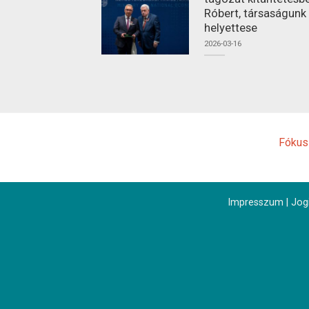
Róbert, társaságunk
helyettese
2026-03-16
Fókus
Impresszum
|
Jogi