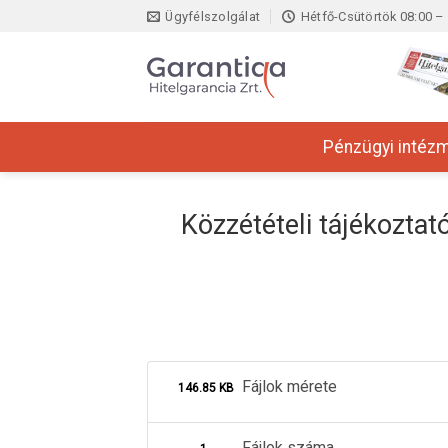
Skip
Ügyfélszolgálat
Hétfő-Csütörtök 08:00 – 
to
content
Pénzügyi intéz
Közzétételi tájékoztató
Fájlok mérete
146.85 KB
Fájlok száma