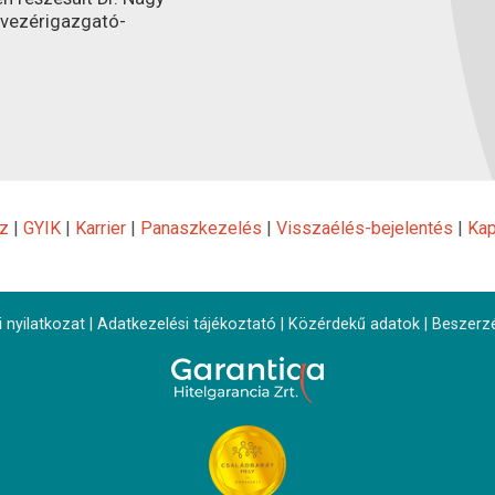
 vezérigazgató-
z
|
GYIK
|
Karrier
|
Panaszkezelés
|
Visszaélés-bejelentés
|
Kap
 nyilatkozat
|
Adatkezelési tájékoztató
|
Közérdekű adatok
|
Beszerz