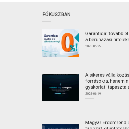
FÓKUSZBAN
Garantiqa: tovább é
a beruházási hitelek
2026-06-25
A sikeres vállalkoz
forrásokra, hanem n
gyakorlati tapasztal
2026-06-19
Magyar Érdemrend L
tagozat kitüntetésbe