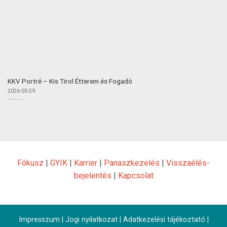
KKV Portré – Kis Tirol Étterem és Fogadó
2026-05-29
Fókusz
|
GYIK
|
Karrier
|
Panaszkezelés
|
Visszaélés-
bejelentés
|
Kapcsolat
Impresszum
|
Jogi nyilatkozat
|
Adatkezelési tájékoztató
|