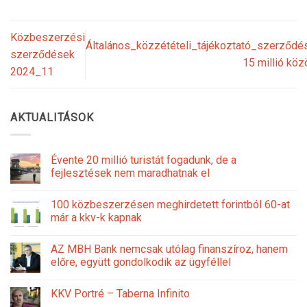
Közbeszerzési
Általános_közzétételi_tájékoztató_szerződ
szerződések
15 millió kö
2024_11
AKTUALITÁSOK
Évente 20 millió turistát fogadunk, de a
fejlesztések nem maradhatnak el
100 közbeszerzésen meghirdetett forintból 60-at
már a kkv-k kapnak
AZ MBH Bank nemcsak utólag finanszíroz, hanem
előre, együtt gondolkodik az ügyféllel
KKV Portré – Taberna Infinito