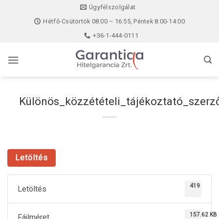
Skip
Ügyfélszolgálat
to
Hétfő-Csütörtök 08:00 – 16:55, Péntek 8:00-14:00
content
+36-1-444-0111
Különös_közzétételi_tájékoztató_szer
Letöltés
419
Letöltés
157.62 KB
Fájlméret