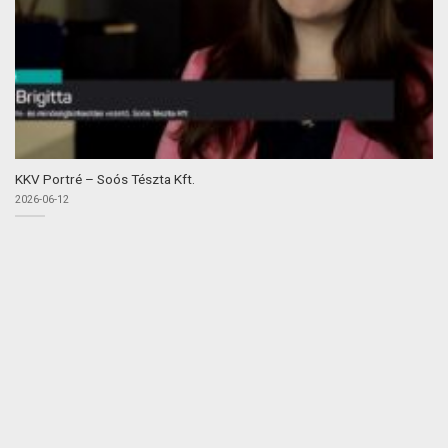
KKV Portré – Soós Tészta Kft.
2026-06-12