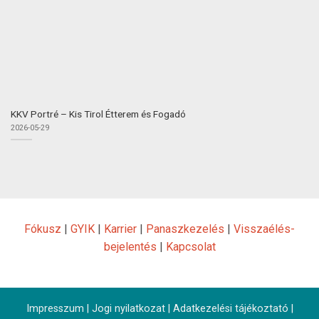
KKV Portré – Kis Tirol Étterem és Fogadó
2026-05-29
Fókusz
|
GYIK
|
Karrier
|
Panaszkezelés
|
Visszaélés-
bejelentés
|
Kapcsolat
Impresszum
|
Jogi nyilatkozat
|
Adatkezelési tájékoztató
|