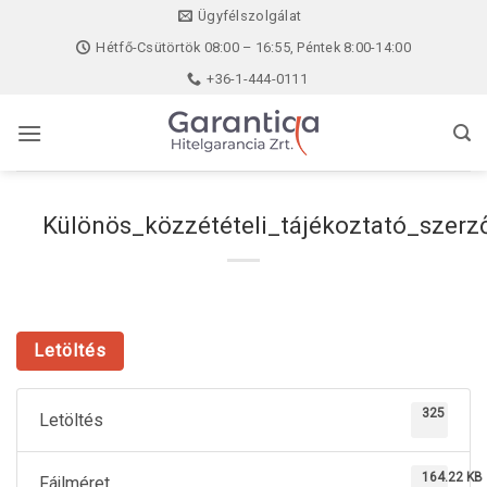
Skip
Ügyfélszolgálat
to
Hétfő-Csütörtök 08:00 – 16:55, Péntek 8:00-14:00
content
+36-1-444-0111
Különös_közzétételi_tájékoztató_szer
Letöltés
325
Letöltés
164.22 KB
Fájlméret