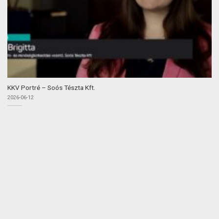
KKV Portré – Soós Tészta Kft.
2026-06-12