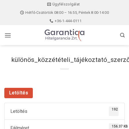
Skip
Ügyfélszolgálat
to
Hétfő-Csütörtök 08:00 – 16:55, Péntek 8:00-14:00
content
+36-1-444-0111
különös_közzétételi_tájékoztató_szer
Letöltés
192
Letöltés
156.37 KB
Fájlméret