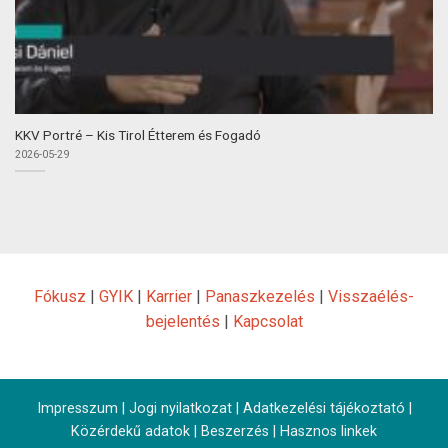
KKV Portré – Kis Tirol Étterem és Fogadó
2026-05-29
Fókusz
|
GYIK
|
Karrier
|
Panaszkezelés
|
Visszaélés-
bejelentés
|
Kapcsolat
Impresszum
|
Jogi nyilatkozat
|
Adatkezelési tájékoztató
|
Közérdekű adatok
|
Beszerzés
|
Hasznos linkek