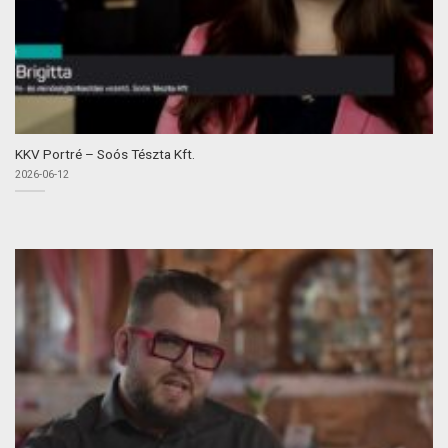
KKV Portré – Soós Tészta Kft.
2026-06-12