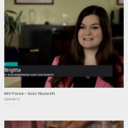
KKV Portré – Soós Tészta Kft.
2026-06-12