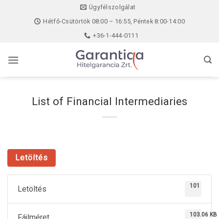
Skip
Ügyfélszolgálat
to
Hétfő-Csütörtök 08:00 – 16:55, Péntek 8:00-14:00
content
+36-1-444-0111
List of Financial Intermediaries
Letöltés
101
Letöltés
103.06 KB
Fájlméret