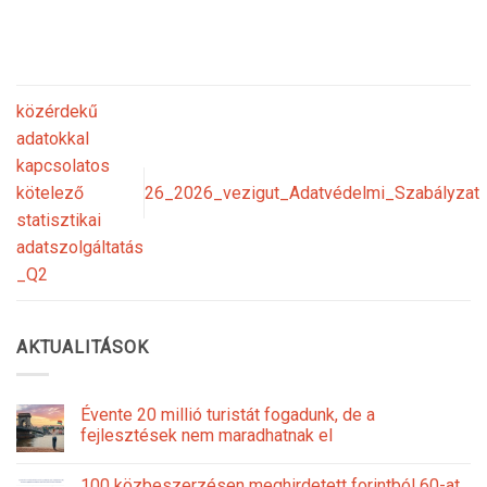
közérdekű
adatokkal
kapcsolatos
kötelező
26_2026_vezigut_Adatvédelmi_Szabályzat
statisztikai
adatszolgáltatás
_Q2
AKTUALITÁSOK
Évente 20 millió turistát fogadunk, de a
fejlesztések nem maradhatnak el
100 közbeszerzésen meghirdetett forintból 60-at