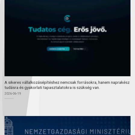
A sikeres vállalkozásépítéshez nemcsak forrásokra, hanem naprakész
tudásra és gyakorlati tapasztalatokra is szükség van.
2026-06-19