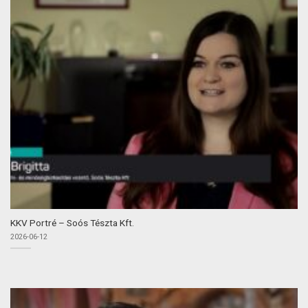
KKV Portré – Soós Tészta Kft.
2026-06-12