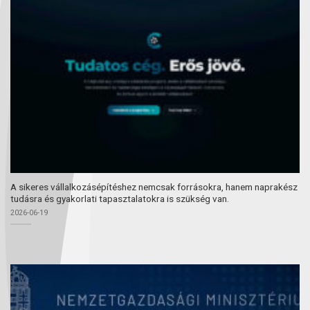
A sikeres vállalkozásépítéshez nemcsak forrásokra, hanem naprakész
tudásra és gyakorlati tapasztalatokra is szükség van.
2026-06-19