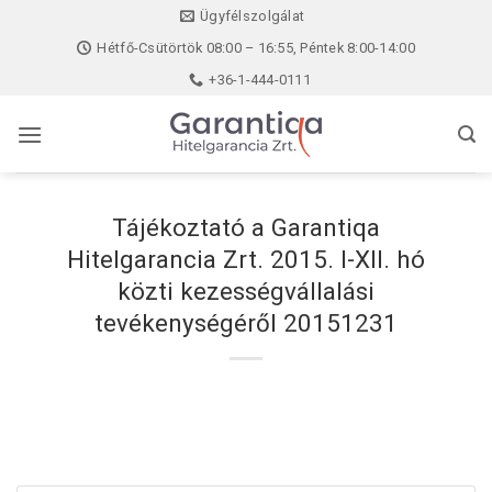
Skip
Ügyfélszolgálat
to
Hétfő-Csütörtök 08:00 – 16:55, Péntek 8:00-14:00
content
+36-1-444-0111
Tájékoztató a Garantiqa
Hitelgarancia Zrt. 2015. I-XII. hó
közti kezességvállalási
tevékenységéről 20151231