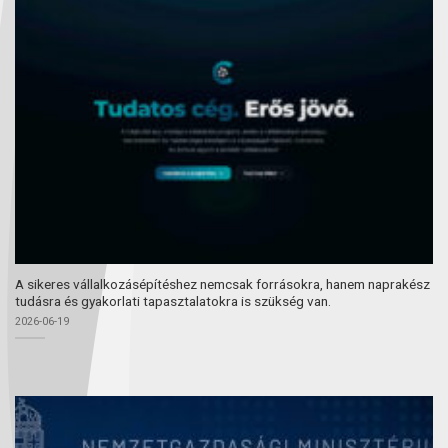
A sikeres vállalkozásépítéshez nemcsak forrásokra, hanem naprakész
tudásra és gyakorlati tapasztalatokra is szükség van.
2026-06-19