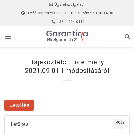
Skip
Ügyfélszolgálat
to
Hétfő-Csütörtök 08:00 – 16:55, Péntek 8:00-14:00
content
+36-1-444-0111
Tájékoztató Hirdetmény
2021.09.01-i módosításáról
Letöltés
4662
Letöltés