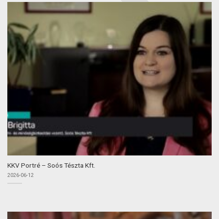
KKV Portré – Soós Tészta Kft.
2026-06-12