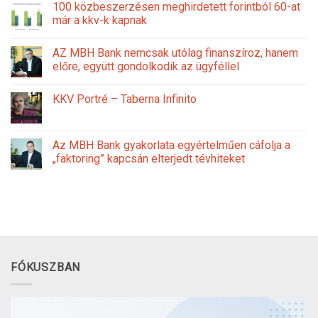
100 közbeszerzésen meghirdetett forintból 60-at
már a kkv-k kapnak
AZ MBH Bank nemcsak utólag finanszíroz, hanem
előre, együtt gondolkodik az ügyféllel
KKV Portré – Taberna Infinito
Az MBH Bank gyakorlata egyértelműen cáfolja a
„faktoring” kapcsán elterjedt tévhiteket
FÓKUSZBAN