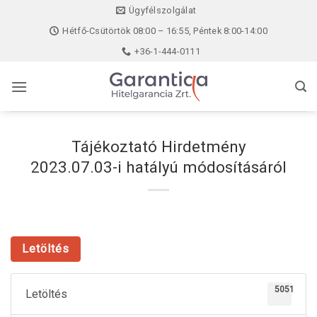
Skip
Ügyfélszolgálat
to
Hétfő-Csütörtök 08:00 – 16:55, Péntek 8:00-14:00
content
+36-1-444-0111
Tájékoztató Hirdetmény
2023.07.03-i hatályú módosításáról
Letöltés
5051
Letöltés