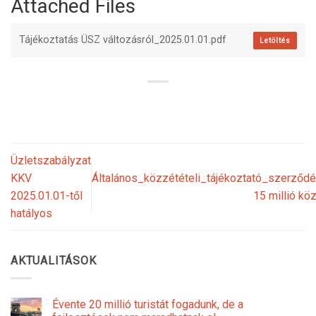
Attached Files
Tájékoztatás ÜSZ változásról_2025.01.01.pdf
Letöltés
Üzletszabályzat
KKV
Általános_közzétételi_tájékoztató_szerző
2025.01.01-től
15 millió kö
hatályos
AKTUALITÁSOK
Évente 20 millió turistát fogadunk, de a