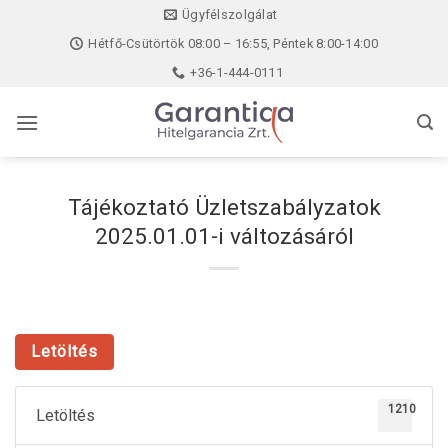
Skip
Ügyfélszolgálat
to
Hétfő-Csütörtök 08:00 – 16:55, Péntek 8:00-14:00
content
+36-1-444-0111
Tájékoztató Üzletszabályzatok
2025.01.01-i változásáról
Letöltés
1210
Letöltés