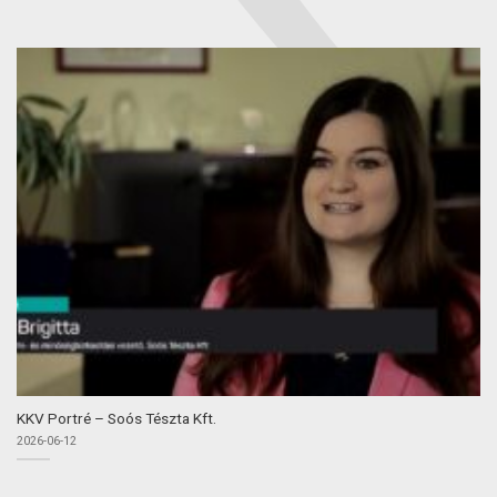
KKV Portré – Soós Tészta Kft.
2026-06-12