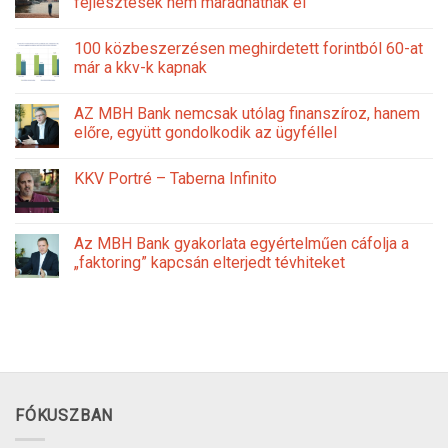
fejlesztések nem maradhatnak el
100 közbeszerzésen meghirdetett forintból 60-at
már a kkv-k kapnak
AZ MBH Bank nemcsak utólag finanszíroz, hanem
előre, együtt gondolkodik az ügyféllel
KKV Portré – Taberna Infinito
Az MBH Bank gyakorlata egyértelműen cáfolja a
„faktoring” kapcsán elterjedt tévhiteket
FÓKUSZBAN