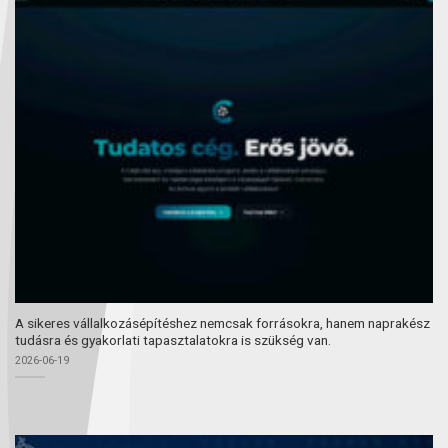
A sikeres vállalkozásépítéshez nemcsak forrásokra, hanem naprakész
tudásra és gyakorlati tapasztalatokra is szükség van.
2026-06-19