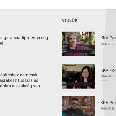
VIDEÓK
l a garanciadíj-mentesség
KKV Port
nél
2026-07-17
KKV Por
ásépítéshez nemcsak
2026-06-12
aprakész tudásra és
atokra is szükség van.
KKV Por
2026-05-29