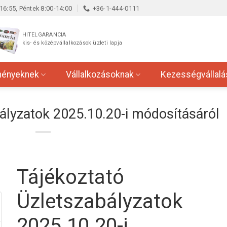
16:55, Péntek 8:00-14:00
+36-1-444-0111
HITELGARANCIA
kis- és középvállalkozások üzleti lapja
ményeknek
Vállalkozásoknak
Kezességvállalá
ályzatok 2025.10.20-i módosításáról
Tájékoztató
Üzletszabályzatok
2025.10.20-i