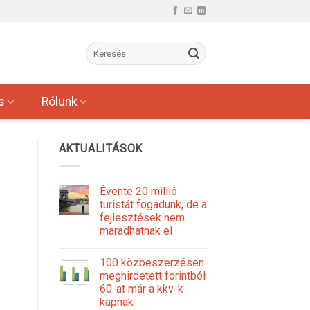
s
Rólunk
AKTUALITÁSOK
Évente 20 millió
turistát fogadunk, de a
fejlesztések nem
maradhatnak el
100 közbeszerzésen
meghirdetett forintból
60-at már a kkv-k
kapnak