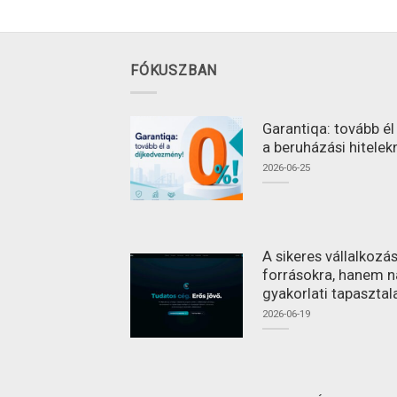
FÓKUSZBAN
Garantiqa: tovább é
a beruházási hitelek
2026-06-25
A sikeres vállalkoz
forrásokra, hanem n
gyakorlati tapasztal
2026-06-19