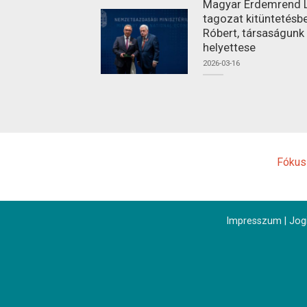
Magyar Érdemrend L
tagozat kitüntetésbe
Róbert, társaságunk
helyettese
2026-03-16
Fókus
Impresszum
|
Jogi