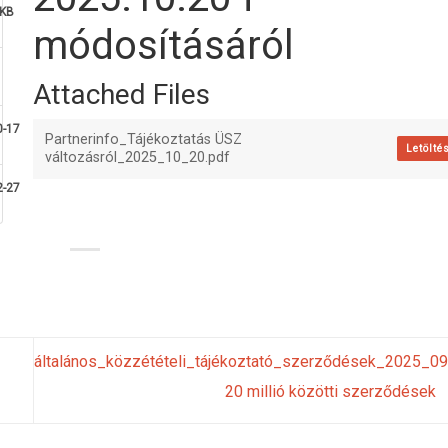
 KB
módosításáról
Attached Files
0-17
Partnerinfo_Tájékoztatás ÜSZ
Letölté
változásról_2025_10_20.pdf
2-27
általános_közzétételi_tájékoztató_szerződések_2025_0
20 millió közötti szerződések