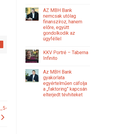
AZ MBH Bank
nemcsak utólag
finanszíroz, hanem
előre, együtt
gondolkodik az
ügyféllel
s
KKV Portré – Taberna
Infinito
Az MBH Bank
gyakorlata
egyértelműen cáfolja
a „faktoring” kapcsán
elterjedt tévhiteket
9_5-