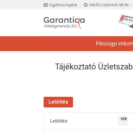
Skip
Ügyfélszolgálat
Hétfő-Csütörtök 08:00 – 
to
content
Pénzügyi intéz
Tájékoztató Üzletszab
Letöltés
988
Letöltés