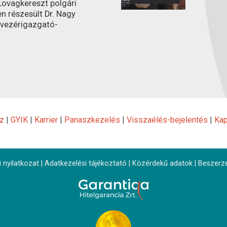
ovagkereszt polgári
n részesült Dr. Nagy
 vezérigazgató-
z
|
GYIK
|
Karrier
|
Panaszkezelés
|
Visszaélés-bejelentés
|
Kap
 nyilatkozat
|
Adatkezelési tájékoztató
|
Közérdekű adatok
|
Beszerz