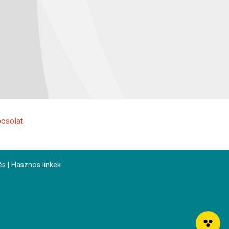
csolat
és
|
Hasznos linkek