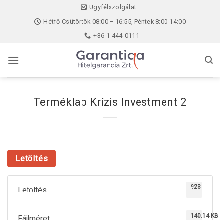
Skip
Ügyfélszolgálat
to
Hétfő-Csütörtök 08:00 – 16:55, Péntek 8:00-14:00
content
+36-1-444-0111
Terméklap Krízis Investment 2
Letöltés
923
Letöltés
140.14 KB
Fájlméret