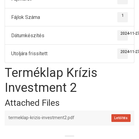
1
Fájlok Száma
2024-11-2
Dátumkészítés
2024-11-2
Utoljára frissített
Terméklap Krízis
Investment 2
Attached Files
termeklap-krizis-investment2.pdf
Letöltés