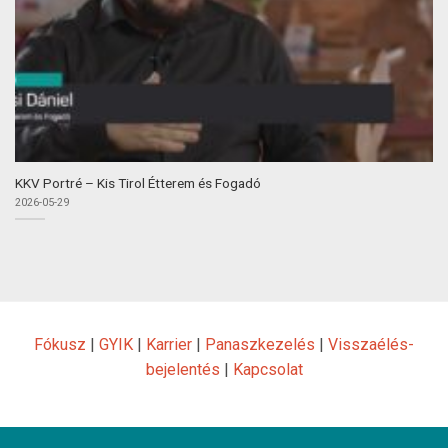
KKV Portré – Kis Tirol Étterem és Fogadó
2026-05-29
Fókusz
|
GYIK
|
Karrier
|
Panaszkezelés
|
Visszaélés-
bejelentés
|
Kapcsolat