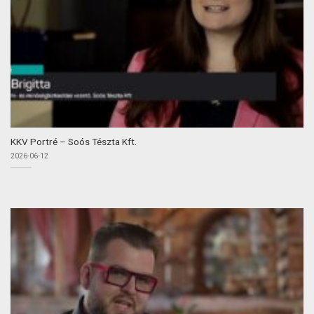
KKV Portré – Soós Tészta Kft.
2026-06-12