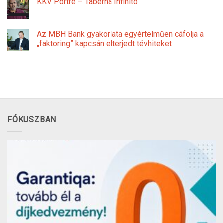
KKV Portré – Taberna Infinito
Az MBH Bank gyakorlata egyértelműen cáfolja a
„faktoring” kapcsán elterjedt tévhiteket
FÓKUSZBAN