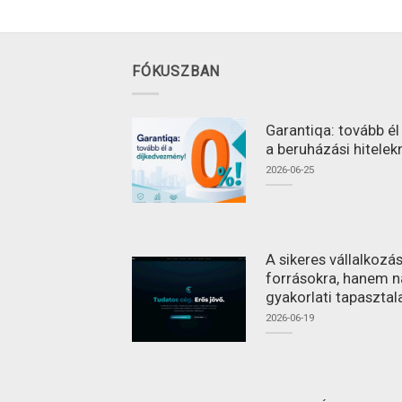
FÓKUSZBAN
Garantiqa: tovább é
a beruházási hitelek
2026-06-25
A sikeres vállalkoz
forrásokra, hanem n
gyakorlati tapasztal
2026-06-19