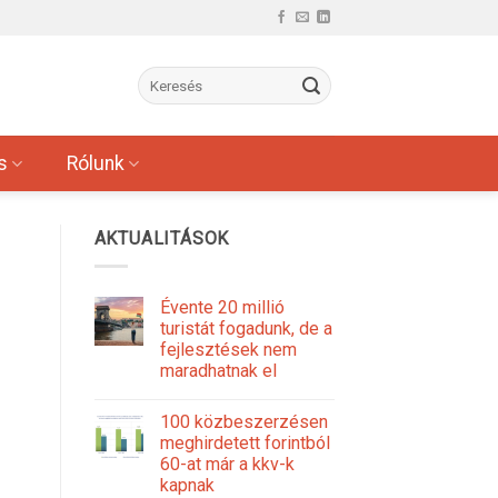
s
Rólunk
AKTUALITÁSOK
Évente 20 millió
turistát fogadunk, de a
fejlesztések nem
maradhatnak el
100 közbeszerzésen
meghirdetett forintból
60-at már a kkv-k
kapnak