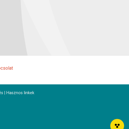
csolat
és
|
Hasznos linkek