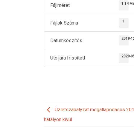
1.14 M
Fájlméret
1
Fájlok Száma
2019-1
Dátumkészítés
2020-0
Utoljára frissített
Üzletszabályzat megállapodásos 201
hatályon kívül