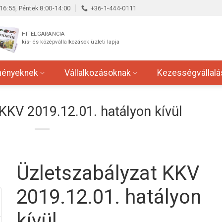
16:55, Péntek 8:00-14:00
+36-1-444-0111
HITELGARANCIA
kis- és középvállalkozások üzleti lapja
ményeknek
Vállalkozásoknak
Kezességvállalá
KKV 2019.12.01. hatályon kívül
Üzletszabályzat KKV
2019.12.01. hatályon
kívül