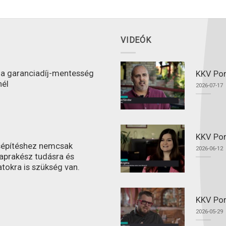
VIDEÓK
l a garanciadíj-mentesség
KKV Port
nél
2026-07-17
KKV Por
ásépítéshez nemcsak
2026-06-12
aprakész tudásra és
atokra is szükség van.
KKV Por
2026-05-29