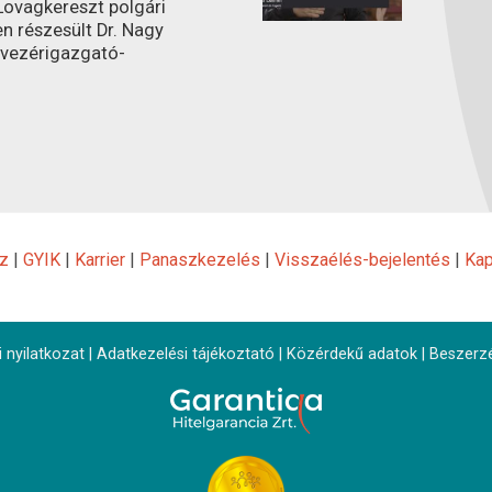
ovagkereszt polgári
n részesült Dr. Nagy
 vezérigazgató-
z
|
GYIK
|
Karrier
|
Panaszkezelés
|
Visszaélés-bejelentés
|
Kap
 nyilatkozat
|
Adatkezelési tájékoztató
|
Közérdekű adatok
|
Beszerz