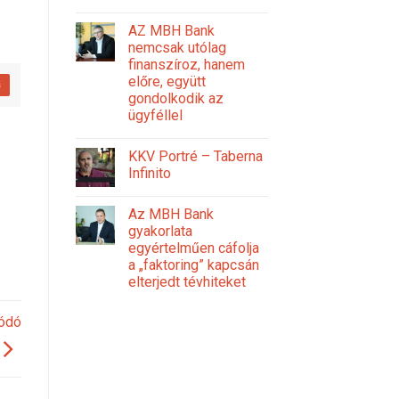
AZ MBH Bank
nemcsak utólag
finanszíroz, hanem
előre, együtt
s
gondolkodik az
ügyféllel
KKV Portré – Taberna
Infinito
Az MBH Bank
gyakorlata
egyértelműen cáfolja
a „faktoring” kapcsán
elterjedt tévhiteket
lódó