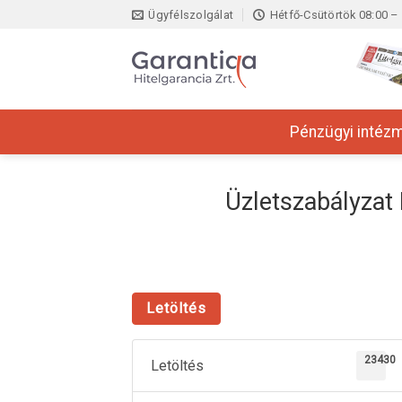
Skip
Ügyfélszolgálat
Hétfő-Csütörtök 08:00 – 
to
content
Pénzügyi intéz
Üzletszabályzat 
Letöltés
23430
Letöltés