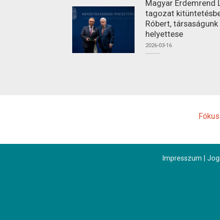
Magyar Érdemrend L
tagozat kitüntetésbe
Róbert, társaságunk
helyettese
2026-03-16
Fókus
Impresszum
|
Jogi