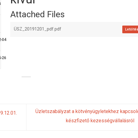
B
Attached Files
ÜSZ_20191201_pdf.pdf
Letölté
2-04
5-26
Üzletszabályzat a kötvényügyletekhez kapcso
9.12.01.
készfizető kezességvállalásról