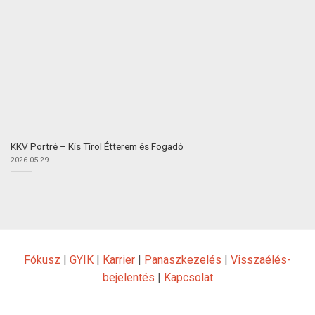
KKV Portré – Kis Tirol Étterem és Fogadó
2026-05-29
Fókusz
|
GYIK
|
Karrier
|
Panaszkezelés
|
Visszaélés-
bejelentés
|
Kapcsolat