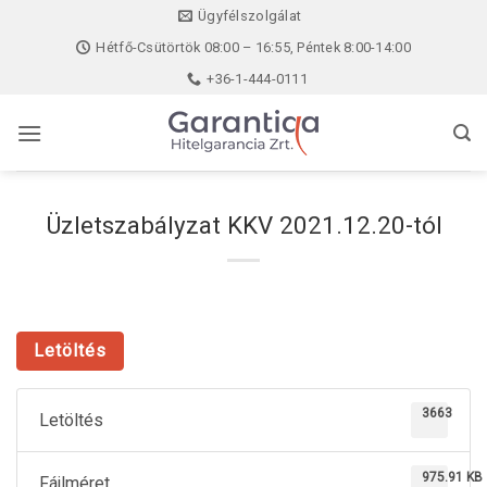
Skip
Ügyfélszolgálat
to
Hétfő-Csütörtök 08:00 – 16:55, Péntek 8:00-14:00
content
+36-1-444-0111
Üzletszabályzat KKV 2021.12.20-tól
Letöltés
3663
Letöltés
975.91 KB
Fájlméret